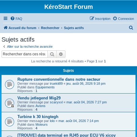
KéroStart Forum
FAQ
Inscription
Connexion
R
Accueil du forum
Rechercher
Sujets actifs
e
Sujets actifs
c
Aller sur la recherche avancée
h
Rechercher
Recherche avancée
e
La recherche a retourné 4 résultats • Page
1
sur
1
r
Sujets
c
Rupture conventionnelle dans notre secteur
h
Dernier message par
truekit89
«
jeu. août 06, 2026 9:18 pm
e
Publié dans
Equipements
Réponses :
1
r
Vendu jetlegend Mig29
Dernier message par
scaryxxl
«
mar. août 04, 2026 7:27 pm
Publié dans
Avions
Réponses :
4
Turbine k 30 kingtegh
Dernier message par
lolo
«
mar. août 04, 2026 7:14 pm
Publié dans
Moteurs
Réponses :
4
[TROUVE] data terminal en RJ45 pour ECU V6 xicoy