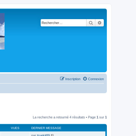
Rechercher
Recherche avancé
Inscription
Connexion
La recherche a retourné 4 résultats • Page
1
sur
1
VUES
DERNIER MESSAGE
par
truekit89