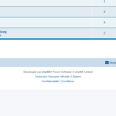
1
4
4
icoy
2
e
Nous
Développé par
phpBB
® Forum Software © phpBB Limited
Traduction française officielle
©
Qiaeru
Confidentialité
|
Conditions