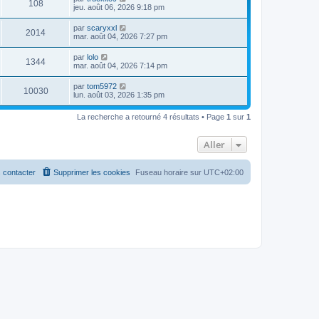
108
jeu. août 06, 2026 9:18 pm
par
scaryxxl
2014
mar. août 04, 2026 7:27 pm
par
lolo
1344
mar. août 04, 2026 7:14 pm
par
tom5972
10030
lun. août 03, 2026 1:35 pm
La recherche a retourné 4 résultats • Page
1
sur
1
Aller
 contacter
Supprimer les cookies
Fuseau horaire sur
UTC+02:00