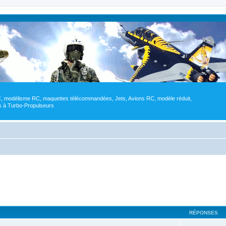
RC, modélisme RC, maquettes télécommandées, Jets, Avions RC, modèle réduit,
res à Turbo-Propulseurs
RÉPONSES