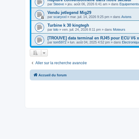
par
Steeve
»
jeu. août 06, 2026 6:41 am
» dans
Equipements
Vendu jetlegend Mig29
par
scaryxxl
»
mar. juil. 14, 2026 9:25 pm
» dans
Avions
Turbine k 30 kingtegh
par
lolo
»
ven. juil. 24, 2026 8:11 pm
» dans
Moteurs
[TROUVE] data terminal en RJ45 pour ECU V6 x
par
tom5972
»
lun. août 04, 2025 4:52 pm
» dans
Electroniqu
Aller sur la recherche avancée
Accueil du forum