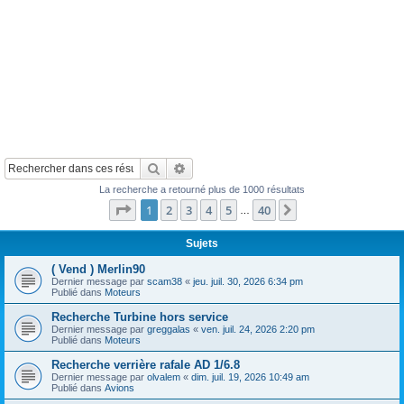
Rechercher
Recherche avancée
La recherche a retourné plus de 1000 résultats
Page
1
sur
40
1
2
3
4
5
40
Suivant
…
Sujets
( Vend ) Merlin90
Dernier message par
scam38
«
jeu. juil. 30, 2026 6:34 pm
Publié dans
Moteurs
Recherche Turbine hors service
Dernier message par
greggalas
«
ven. juil. 24, 2026 2:20 pm
Publié dans
Moteurs
Recherche verrière rafale AD 1/6.8
Dernier message par
olvalem
«
dim. juil. 19, 2026 10:49 am
Publié dans
Avions