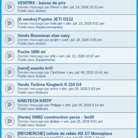
VENTRIX - baisse de prix
Dernier message par
Pierre
«
dim. juil. 19, 2026 10:32 am
Publié dans
Avions
[A vendre] Pupitre JETI DS12
Dernier message par
holicojet
«
dim. juil. 19, 2026 8:01 am
Publié dans
Radiocommandes
Vends Boomeran elan navy
Dernier message par
javijet
«
sam. juil. 18, 2026 3:05 pm
Publié dans
Avions
Poche 1800 ml
Dernier message par
phil
«
ven. juil. 10, 2026 10:47 am
Publié dans
Equipements
[vend] avantis krill
Dernier message par
Clior3max
«
jeu. juil. 09, 2026 10:41 am
Publié dans
Avions
Vends Turbine Kingtech K 210 G4
Dernier message par
extra
«
dim. juin 28, 2026 5:53 pm
Publié dans
Moteurs
KINGTECH K45TP
Dernier message par
Philippe
«
dim. juin 28, 2026 9:14 am
Publié dans
Moteurs
[Vente] SMB2 construction perso - 3m20
Dernier message par
jimibar
«
ven. juin 26, 2026 8:51 am
Publié dans
Avions
[RECHERCHE] cellule de rafale AD 1/7 Monoplace
Dernier message par
tom5972
«
lun. juin 08, 2026 1:16 pm