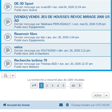
DE-3D Sport
Dernier message par
scam38
«
lun. mai 04, 2026 11:54 am
Publié dans
Avions
[VENDU] VENDS JEU DE HOUSSES REVOC MIRAGE 2000 1/5
AD
Dernier message par
Stéphane PERUSSAULT
«
ven. mai 01, 2026 3:28 pm
Publié dans
Equipements
Reservoir fibre
Dernier message par
lolo
«
jeu. avr. 30, 2026 1:04 pm
Publié dans
Equipements
velox
Dernier message par
VOLTIGE59
«
dim. avr. 26, 2026 2:11 pm
Publié dans
Jets à réacteurs
Recherche turbine 70
Dernier message par
Thomas ADD
«
lun. avr. 20, 2026 12:37 pm
Publié dans
Moteurs
La recherche a retourné plus de 1000 résultats
Page
1
sur
40
1
2
3
4
5
40
Suivant
…
Aller
Accueil du forum
Fuseau horaire sur
UTC+02:00