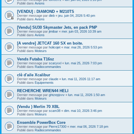
Publié dans
Avions
[VENDU] : DIAMOND + M210TS
Dernier message par
dleb
«
jeu. juin 04, 2026 5:40 pm
Publié dans
Avions
[Vendu] SU30 Skymaster Jets, en pack PNP
Dernier message par
jimibar
«
mer. juin 03, 2026 10:39 am
Publié dans
Avions
[A vendre] JETCAT 160 SX en boite.
Dernier message par
holicojet
«
mar. mai 26, 2026 5:53 pm
Publié dans
Moteurs
Vends Futaba T16sz
Dernier message par
scaryxxl
«
lun. mai 25, 2026 7:03 pm
Publié dans
Radiocommandes
clè d'aile Xcalibur
Dernier message par
claude
«
lun. mai 11, 2026 11:17 am
Publié dans
Equipements
RECHERCHE WREN44 HELI
Dernier message par
ghtzepjvvv
«
lun. mai 11, 2026 1:50 am
Publié dans
Moteurs
(Vendu ) Merlin 70 XBL
Dernier message par
scam38
«
dim. mai 10, 2026 3:46 pm
Publié dans
Moteurs
Ensemble PowerBox Core
Dernier message par
Pierre17300
«
mer. mai 06, 2026 7:18 pm
Publié dans
Radiocommandes