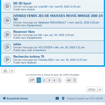
DE-3D Sport
Dernier message par
scam38
«
lun. mai 04, 2026 11:54 am
Publié dans
Avions
[VENDU] VENDS JEU DE HOUSSES REVOC MIRAGE 2000 1/5
AD
Dernier message par
Stéphane PERUSSAULT
«
ven. mai 01, 2026 3:28 pm
Publié dans
Equipements
Reservoir fibre
Dernier message par
lolo
«
jeu. avr. 30, 2026 1:04 pm
Publié dans
Equipements
velox
Dernier message par
VOLTIGE59
«
dim. avr. 26, 2026 2:11 pm
Publié dans
Jets à réacteurs
Recherche turbine 70
Dernier message par
Thomas ADD
«
lun. avr. 20, 2026 12:37 pm
Publié dans
Moteurs
La recherche a retourné plus de 1000 résultats
Page
1
sur
40
1
2
3
4
5
40
Suivant
…
Aller
Accueil du forum
Fuseau horaire sur
UTC+02:00