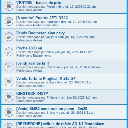
VENTRIX - baisse de prix
Dernier message par
Pierre
«
dim. juil. 19, 2026 10:32 am
Publié dans
Avions
[A vendre] Pupitre JETI DS12
Dernier message par
holicojet
«
dim. juil. 19, 2026 8:01 am
Publié dans
Radiocommandes
Vends Boomeran elan navy
Dernier message par
javijet
«
sam. juil. 18, 2026 3:05 pm
Publié dans
Avions
Poche 1800 ml
Dernier message par
phil
«
ven. juil. 10, 2026 10:47 am
Publié dans
Equipements
[vend] avantis krill
Dernier message par
Clior3max
«
jeu. juil. 09, 2026 10:41 am
Publié dans
Avions
Vends Turbine Kingtech K 210 G4
Dernier message par
extra
«
dim. juin 28, 2026 5:53 pm
Publié dans
Moteurs
KINGTECH K45TP
Dernier message par
Philippe
«
dim. juin 28, 2026 9:14 am
Publié dans
Moteurs
[Vente] SMB2 construction perso - 3m20
Dernier message par
jimibar
«
ven. juin 26, 2026 8:51 am
Publié dans
Avions
[RECHERCHE] cellule de rafale AD 1/7 Monoplace
Dernier message par
tom5972
«
lun. juin 08, 2026 1:16 pm