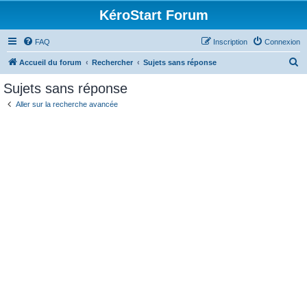
KéroStart Forum
FAQ
Inscription
Connexion
R
Accueil du forum
Rechercher
Sujets sans réponse
e
Sujets sans réponse
c
Aller sur la recherche avancée
h
e
r
c
h
e
r