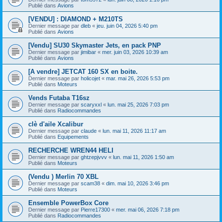
Publié dans
Avions
[VENDU] : DIAMOND + M210TS
Dernier message par
dleb
«
jeu. juin 04, 2026 5:40 pm
Publié dans
Avions
[Vendu] SU30 Skymaster Jets, en pack PNP
Dernier message par
jimibar
«
mer. juin 03, 2026 10:39 am
Publié dans
Avions
[A vendre] JETCAT 160 SX en boite.
Dernier message par
holicojet
«
mar. mai 26, 2026 5:53 pm
Publié dans
Moteurs
Vends Futaba T16sz
Dernier message par
scaryxxl
«
lun. mai 25, 2026 7:03 pm
Publié dans
Radiocommandes
clè d'aile Xcalibur
Dernier message par
claude
«
lun. mai 11, 2026 11:17 am
Publié dans
Equipements
RECHERCHE WREN44 HELI
Dernier message par
ghtzepjvvv
«
lun. mai 11, 2026 1:50 am
Publié dans
Moteurs
(Vendu ) Merlin 70 XBL
Dernier message par
scam38
«
dim. mai 10, 2026 3:46 pm
Publié dans
Moteurs
Ensemble PowerBox Core
Dernier message par
Pierre17300
«
mer. mai 06, 2026 7:18 pm
Publié dans
Radiocommandes