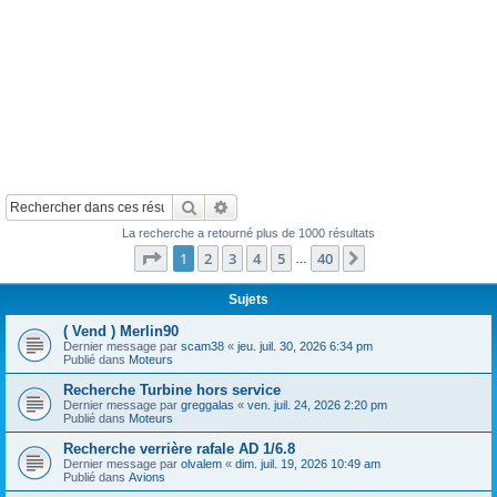
Rechercher
Recherche avancée
La recherche a retourné plus de 1000 résultats
Page
1
sur
40
1
2
3
4
5
40
Suivant
…
Sujets
( Vend ) Merlin90
Dernier message par
scam38
«
jeu. juil. 30, 2026 6:34 pm
Publié dans
Moteurs
Recherche Turbine hors service
Dernier message par
greggalas
«
ven. juil. 24, 2026 2:20 pm
Publié dans
Moteurs
Recherche verrière rafale AD 1/6.8
Dernier message par
olvalem
«
dim. juil. 19, 2026 10:49 am
Publié dans
Avions