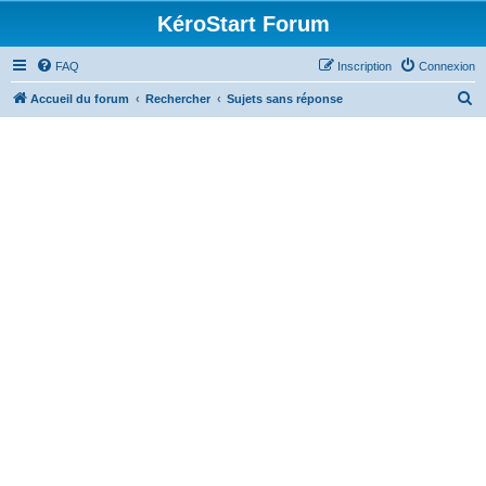
KéroStart Forum
FAQ
Inscription
Connexion
R
Accueil du forum
Rechercher
Sujets sans réponse
e
c
h
e
r
c
h
e
r