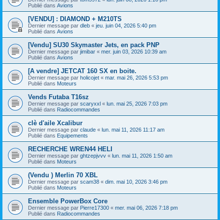
Publié dans
Avions
[VENDU] : DIAMOND + M210TS
Dernier message par
dleb
«
jeu. juin 04, 2026 5:40 pm
Publié dans
Avions
[Vendu] SU30 Skymaster Jets, en pack PNP
Dernier message par
jimibar
«
mer. juin 03, 2026 10:39 am
Publié dans
Avions
[A vendre] JETCAT 160 SX en boite.
Dernier message par
holicojet
«
mar. mai 26, 2026 5:53 pm
Publié dans
Moteurs
Vends Futaba T16sz
Dernier message par
scaryxxl
«
lun. mai 25, 2026 7:03 pm
Publié dans
Radiocommandes
clè d'aile Xcalibur
Dernier message par
claude
«
lun. mai 11, 2026 11:17 am
Publié dans
Equipements
RECHERCHE WREN44 HELI
Dernier message par
ghtzepjvvv
«
lun. mai 11, 2026 1:50 am
Publié dans
Moteurs
(Vendu ) Merlin 70 XBL
Dernier message par
scam38
«
dim. mai 10, 2026 3:46 pm
Publié dans
Moteurs
Ensemble PowerBox Core
Dernier message par
Pierre17300
«
mer. mai 06, 2026 7:18 pm
Publié dans
Radiocommandes