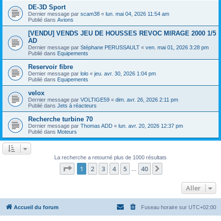
DE-3D Sport
Dernier message par
scam38
«
lun. mai 04, 2026 11:54 am
Publié dans
Avions
[VENDU] VENDS JEU DE HOUSSES REVOC MIRAGE 2000 1/5
AD
Dernier message par
Stéphane PERUSSAULT
«
ven. mai 01, 2026 3:28 pm
Publié dans
Equipements
Reservoir fibre
Dernier message par
lolo
«
jeu. avr. 30, 2026 1:04 pm
Publié dans
Equipements
velox
Dernier message par
VOLTIGE59
«
dim. avr. 26, 2026 2:11 pm
Publié dans
Jets à réacteurs
Recherche turbine 70
Dernier message par
Thomas ADD
«
lun. avr. 20, 2026 12:37 pm
Publié dans
Moteurs
La recherche a retourné plus de 1000 résultats
Page
1
sur
40
1
2
3
4
5
40
Suivant
…
Aller
Accueil du forum
Fuseau horaire sur
UTC+02:00