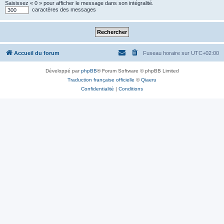
Saisissez « 0 » pour afficher le message dans son intégralité.
caractères des messages
Accueil du forum
Fuseau horaire sur
UTC+02:00
Développé par
phpBB
® Forum Software © phpBB Limited
Traduction française officielle
©
Qiaeru
Confidentialité
|
Conditions