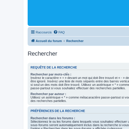
Raccourcis
FAQ
Accueil du forum
Rechercher
Rechercher
REQUÊTE DE LA RECHERCHE
Rechercher par mots-clés :
Insérez le caractère « + » devant un mot qui doit être trouvé et « - » d
être ignoré. Insérez une liste de mots séparés entre des barres vertica
si seul un des mots doit être trouvé. Utilisez un astérisque « * » com
passe-partout si vous souhaitez effectuer des recherches partielles.
Rechercher par auteur :
Utilisez un astérisque « * » comme métacaractère passe-partout si vo
des recherches partielles.
PRÉFÉRENCES DE LA RECHERCHE
Rechercher dans les forums :
Sélectionnez le ou les forums dans lesquels vous souhaitez effectuer
sous-forums seront automatiquement inclus dans la recherche si vou
l’option « Rechercher dans les sous-forums » affichée ci-dessous.