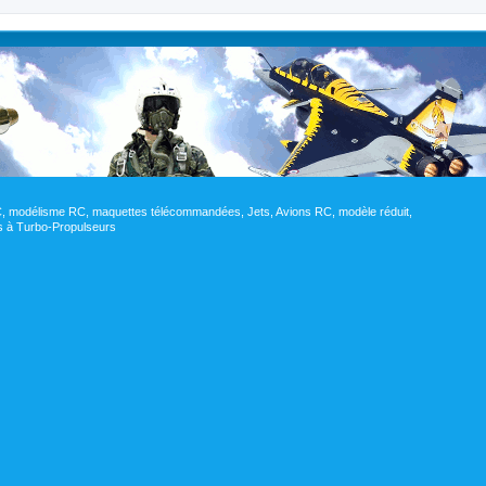
RC, modélisme RC, maquettes télécommandées, Jets, Avions RC, modèle réduit,
res à Turbo-Propulseurs