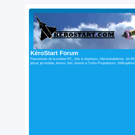
KéroStart Forum
Passionnés de la turbine RC, Jets à réacteurs, l'Aeromodelisme, Jet 
jetcat, jet turbine, Avions Jets, Avions à Turbo-Propulseurs, Hélicoptè