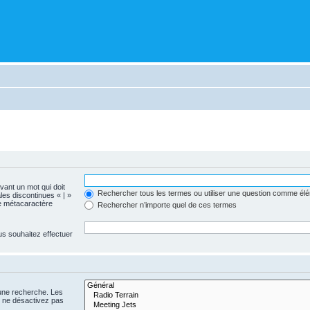
evant un mot qui doit
Rechercher tous les termes ou utiliser une question comme él
les discontinues « | »
me métacaractère
Rechercher n’importe quel de ces termes
us souhaitez effectuer
 une recherche. Les
s ne désactivez pas