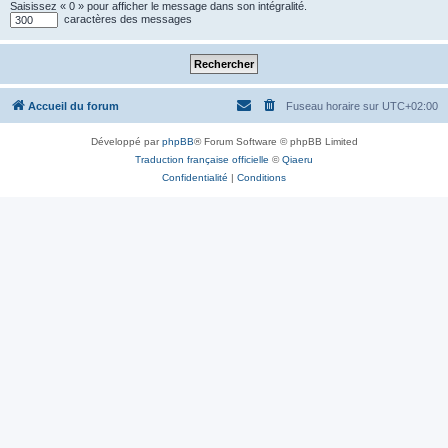
Saisissez « 0 » pour afficher le message dans son intégralité.
caractères des messages
Accueil du forum
Fuseau horaire sur
UTC+02:00
Développé par
phpBB
® Forum Software © phpBB Limited
Traduction française officielle
©
Qiaeru
Confidentialité
|
Conditions