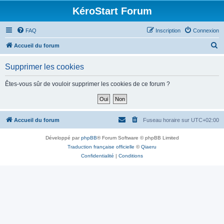
KéroStart Forum
FAQ
Inscription
Connexion
R
Accueil du forum
e
Supprimer les cookies
c
h
Êtes-vous sûr de vouloir supprimer les cookies de ce forum ?
e
r
c
Accueil du forum
Fuseau horaire sur
UTC+02:00
h
Développé par
phpBB
® Forum Software © phpBB Limited
e
Traduction française officielle
©
Qiaeru
r
Confidentialité
|
Conditions