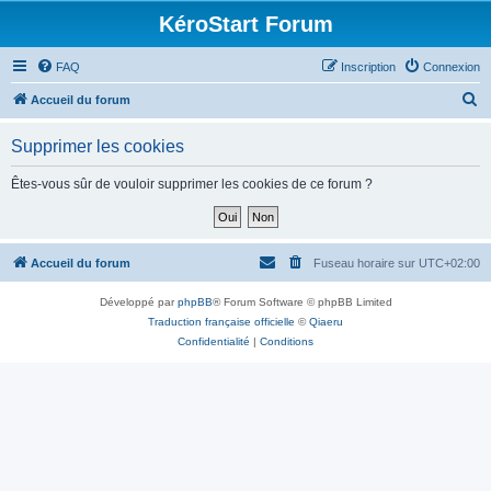
KéroStart Forum
FAQ
Inscription
Connexion
R
Accueil du forum
e
Supprimer les cookies
c
h
Êtes-vous sûr de vouloir supprimer les cookies de ce forum ?
e
r
c
Accueil du forum
Fuseau horaire sur
UTC+02:00
h
Développé par
phpBB
® Forum Software © phpBB Limited
e
Traduction française officielle
©
Qiaeru
r
Confidentialité
|
Conditions