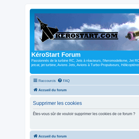
KéroStart Forum
Passionnés de la turbine RC, Jets à réacteurs, l'Aeromodelisme, Jet 
jetcat, jet turbine, Avions Jets, Avions à Turbo-Propulseurs, Hélicoptè
Raccourcis
FAQ
Accueil du forum
Supprimer les cookies
Êtes-vous sûr de vouloir supprimer les cookies de ce forum ?
Accueil du forum