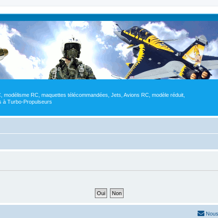
RC, modélisme RC, maquettes télécommandées, Jets, Avions RC, modèle réduit,
res à Turbo-Propulseurs
Nous