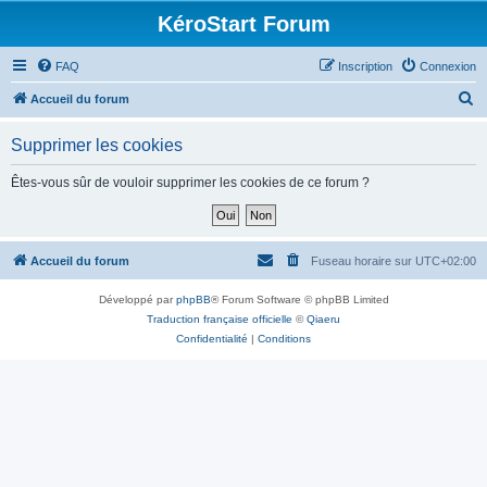
KéroStart Forum
FAQ
Inscription
Connexion
R
Accueil du forum
e
Supprimer les cookies
c
h
Êtes-vous sûr de vouloir supprimer les cookies de ce forum ?
e
r
c
Accueil du forum
Fuseau horaire sur
UTC+02:00
h
Développé par
phpBB
® Forum Software © phpBB Limited
e
Traduction française officielle
©
Qiaeru
r
Confidentialité
|
Conditions