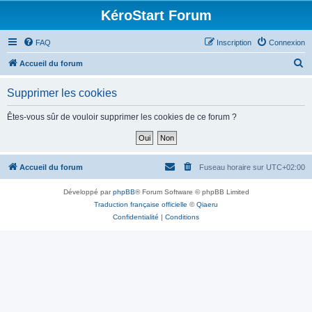
KéroStart Forum
FAQ
Inscription
Connexion
R
Accueil du forum
e
Supprimer les cookies
c
h
Êtes-vous sûr de vouloir supprimer les cookies de ce forum ?
e
r
c
Accueil du forum
Fuseau horaire sur
UTC+02:00
h
Développé par
phpBB
® Forum Software © phpBB Limited
e
Traduction française officielle
©
Qiaeru
r
Confidentialité
|
Conditions