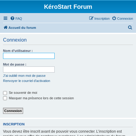
KéroStart Forum
FAQ
Inscription
Connexion
R
Accueil du forum
e
Connexion
c
h
Nom d’utilisateur :
e
r
Mot de passe :
c
J’ai oublié mon mot de passe
h
Renvoyer le courriel d’activation
e
Se souvenir de moi
r
Masquer ma présence lors de cette session
INSCRIPTION
Vous devez être inscrit avant de pouvoir vous connecter. L’inscription est