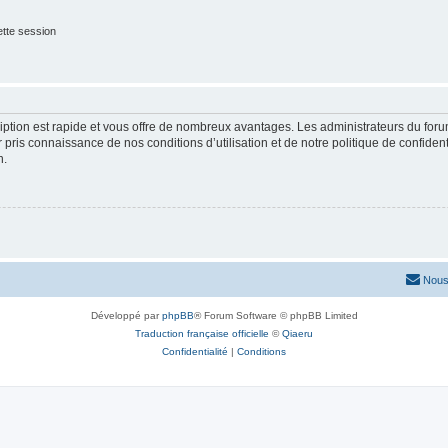
tte session
cription est rapide et vous offre de nombreux avantages. Les administrateurs du fo
ir pris connaissance de nos conditions d’utilisation et de notre politique de confide
n.
Nous
Développé par
phpBB
® Forum Software © phpBB Limited
Traduction française officielle
©
Qiaeru
Confidentialité
|
Conditions