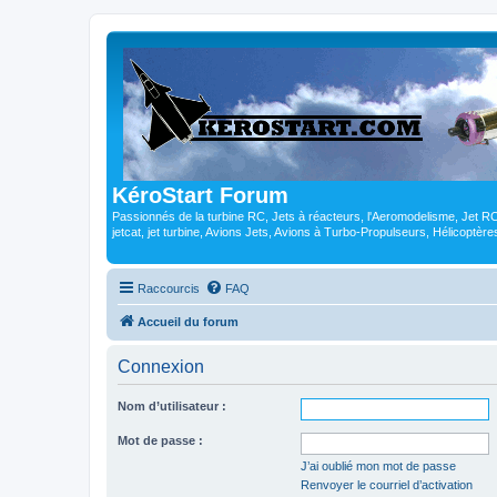
KéroStart Forum
Passionnés de la turbine RC, Jets à réacteurs, l'Aeromodelisme, Jet 
jetcat, jet turbine, Avions Jets, Avions à Turbo-Propulseurs, Hélicoptè
Raccourcis
FAQ
Accueil du forum
Connexion
Nom d’utilisateur :
Mot de passe :
J’ai oublié mon mot de passe
Renvoyer le courriel d’activation