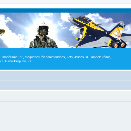
RC, modélisme RC, maquettes télécommandées, Jets, Avions RC, modèle réduit,
res à Turbo-Propulseurs