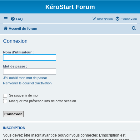
KéroStart Forum
FAQ
Inscription
Connexion
R
Accueil du forum
e
Connexion
c
h
Nom d’utilisateur :
e
r
Mot de passe :
c
J’ai oublié mon mot de passe
h
Renvoyer le courriel d’activation
e
Se souvenir de moi
r
Masquer ma présence lors de cette session
INSCRIPTION
Vous devez être inscrit avant de pouvoir vous connecter. L’inscription est