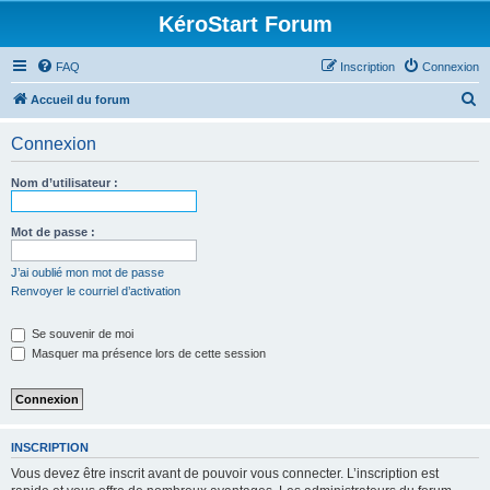
KéroStart Forum
FAQ
Inscription
Connexion
R
Accueil du forum
e
Connexion
c
h
Nom d’utilisateur :
e
r
Mot de passe :
c
J’ai oublié mon mot de passe
h
Renvoyer le courriel d’activation
e
Se souvenir de moi
r
Masquer ma présence lors de cette session
INSCRIPTION
Vous devez être inscrit avant de pouvoir vous connecter. L’inscription est