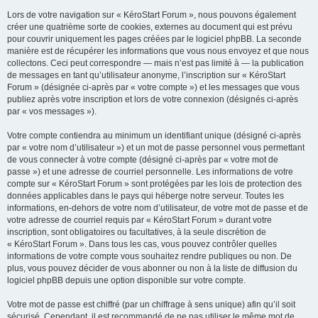
Lors de votre navigation sur « KéroStart Forum », nous pouvons également
créer une quatrième sorte de cookies, externes au document qui est prévu
pour couvrir uniquement les pages créées par le logiciel phpBB. La seconde
manière est de récupérer les informations que vous nous envoyez et que nous
collectons. Ceci peut correspondre — mais n’est pas limité à — la publication
de messages en tant qu’utilisateur anonyme, l’inscription sur « KéroStart
Forum » (désignée ci-après par « votre compte ») et les messages que vous
publiez après votre inscription et lors de votre connexion (désignés ci-après
par « vos messages »).
Votre compte contiendra au minimum un identifiant unique (désigné ci-après
par « votre nom d’utilisateur ») et un mot de passe personnel vous permettant
de vous connecter à votre compte (désigné ci-après par « votre mot de
passe ») et une adresse de courriel personnelle. Les informations de votre
compte sur « KéroStart Forum » sont protégées par les lois de protection des
données applicables dans le pays qui héberge notre serveur. Toutes les
informations, en-dehors de votre nom d’utilisateur, de votre mot de passe et de
votre adresse de courriel requis par « KéroStart Forum » durant votre
inscription, sont obligatoires ou facultatives, à la seule discrétion de
« KéroStart Forum ». Dans tous les cas, vous pouvez contrôler quelles
informations de votre compte vous souhaitez rendre publiques ou non. De
plus, vous pouvez décider de vous abonner ou non à la liste de diffusion du
logiciel phpBB depuis une option disponible sur votre compte.
Votre mot de passe est chiffré (par un chiffrage à sens unique) afin qu’il soit
sécurisé. Cependant, il est recommandé de ne pas utiliser le même mot de