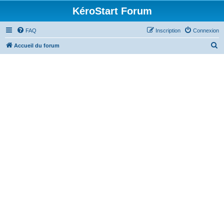
KéroStart Forum
FAQ
Inscription
Connexion
R
Accueil du forum
e
c
h
e
r
c
h
e
r