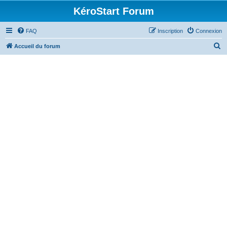
KéroStart Forum
FAQ
Inscription
Connexion
R
Accueil du forum
e
c
h
e
r
c
h
e
r