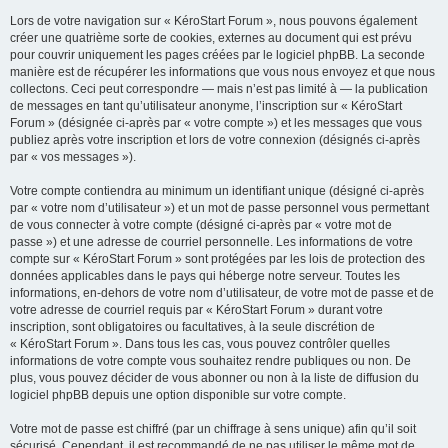
Lors de votre navigation sur « KéroStart Forum », nous pouvons également
créer une quatrième sorte de cookies, externes au document qui est prévu
pour couvrir uniquement les pages créées par le logiciel phpBB. La seconde
manière est de récupérer les informations que vous nous envoyez et que nous
collectons. Ceci peut correspondre — mais n’est pas limité à — la publication
de messages en tant qu’utilisateur anonyme, l’inscription sur « KéroStart
Forum » (désignée ci-après par « votre compte ») et les messages que vous
publiez après votre inscription et lors de votre connexion (désignés ci-après
par « vos messages »).
Votre compte contiendra au minimum un identifiant unique (désigné ci-après
par « votre nom d’utilisateur ») et un mot de passe personnel vous permettant
de vous connecter à votre compte (désigné ci-après par « votre mot de
passe ») et une adresse de courriel personnelle. Les informations de votre
compte sur « KéroStart Forum » sont protégées par les lois de protection des
données applicables dans le pays qui héberge notre serveur. Toutes les
informations, en-dehors de votre nom d’utilisateur, de votre mot de passe et de
votre adresse de courriel requis par « KéroStart Forum » durant votre
inscription, sont obligatoires ou facultatives, à la seule discrétion de
« KéroStart Forum ». Dans tous les cas, vous pouvez contrôler quelles
informations de votre compte vous souhaitez rendre publiques ou non. De
plus, vous pouvez décider de vous abonner ou non à la liste de diffusion du
logiciel phpBB depuis une option disponible sur votre compte.
Votre mot de passe est chiffré (par un chiffrage à sens unique) afin qu’il soit
sécurisé. Cependant, il est recommandé de ne pas utiliser le même mot de