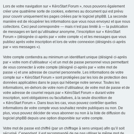
Lors de votre navigation sur « KéroStart Forum », nous pouvons également
créer une quatrième sorte de cookies, externes au document qui est prévu
pour couvrir uniquement les pages créées par le logiciel phpBB. La seconde
manière est de récupérer les informations que vous nous envoyez et que nous
collectons. Ceci peut correspondre — mais n’est pas limité à — la publication
de messages en tant qu’utilisateur anonyme, l’inscription sur « KéroStart
Forum » (désignée ci-après par « votre compte ») et les messages que vous
publiez après votre inscription et lors de votre connexion (désignés ci-après
par « vos messages »).
Votre compte contiendra au minimum un identifiant unique (désigné ci-après
par « votre nom d’utilisateur ») et un mot de passe personnel vous permettant
de vous connecter à votre compte (désigné ci-après par « votre mot de
passe ») et une adresse de courriel personnelle. Les informations de votre
compte sur « KéroStart Forum » sont protégées par les lois de protection des
données applicables dans le pays qui héberge notre serveur. Toutes les
informations, en-dehors de votre nom d’utilisateur, de votre mot de passe et de
votre adresse de courriel requis par « KéroStart Forum » durant votre
inscription, sont obligatoires ou facultatives, à la seule discrétion de
« KéroStart Forum ». Dans tous les cas, vous pouvez contrôler quelles
informations de votre compte vous souhaitez rendre publiques ou non. De
plus, vous pouvez décider de vous abonner ou non à la liste de diffusion du
logiciel phpBB depuis une option disponible sur votre compte.
Votre mot de passe est chiffré (par un chiffrage à sens unique) afin qu’il soit
sécurisé. Cependant, il est recommandé de ne pas utiliser le même mot de