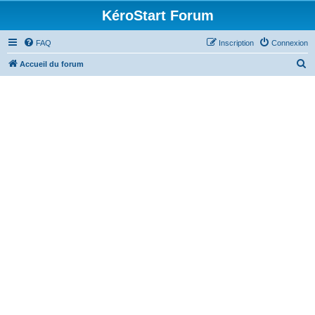
KéroStart Forum
FAQ
Inscription
Connexion
R
Accueil du forum
e
c
h
e
r
c
h
e
r