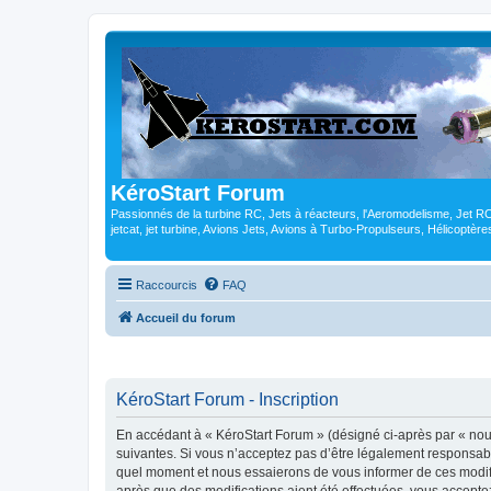
KéroStart Forum
Passionnés de la turbine RC, Jets à réacteurs, l'Aeromodelisme, Jet 
jetcat, jet turbine, Avions Jets, Avions à Turbo-Propulseurs, Hélicoptè
Raccourcis
FAQ
Accueil du forum
KéroStart Forum - Inscription
En accédant à « KéroStart Forum » (désigné ci-après par « nous
suivantes. Si vous n’acceptez pas d’être légalement responsabl
quel moment et nous essaierons de vous informer de ces modific