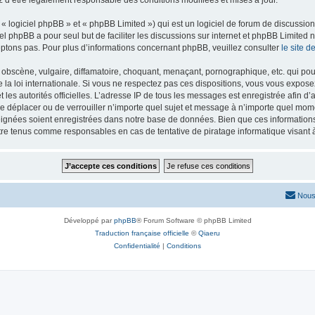
z d’être légalement responsable des conditions modifiées et mises à jour.
 logiciel phpBB » et « phpBB Limited ») qui est un logiciel de forum de discussio
iel phpBB a pour seul but de faciliter les discussions sur internet et phpBB Limit
ptons pas. Pour plus d’informations concernant phpBB, veuillez consulter
le site 
obscène, vulgaire, diffamatoire, choquant, menaçant, pornographique, etc. qui pourr
 la loi internationale. Si vous ne respectez pas ces dispositions, vous vous expose
 et les autorités officielles. L’adresse IP de tous les messages est enregistrée afin 
 de déplacer ou de verrouiller n’importe quel sujet et message à n’importe quel mome
ignées soient enregistrées dans notre base de données. Bien que ces informations n
tre tenus comme responsables en cas de tentative de piratage informatique visan
Nous
Développé par
phpBB
® Forum Software © phpBB Limited
Traduction française officielle
©
Qiaeru
Confidentialité
|
Conditions