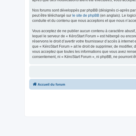
après que des modifications aient été effectuées, vous accepte
Nos forums sont développés par phpBB (désignés ci-après par «
peut être téléchargé sur
le site de phpBB
(en anglais). Le logic
conduite et du contenu que nous acceptons et que nous n’acce
Vous acceptez de ne publier aucun contenu à caractère abusif, 
lequel le serveur de « KéroStart Forum » est hébergé ou encore
réservons le droit d’avertir votre fournisseur d’accès à internet
que « KéroStart Forum » ait le droit de supprimer, de modifier,
vous acceptez que toutes les informations que vous avez rense
consentement, ni « KéroStart Forum », ni phpBB, ne pourront ê
Accueil du forum