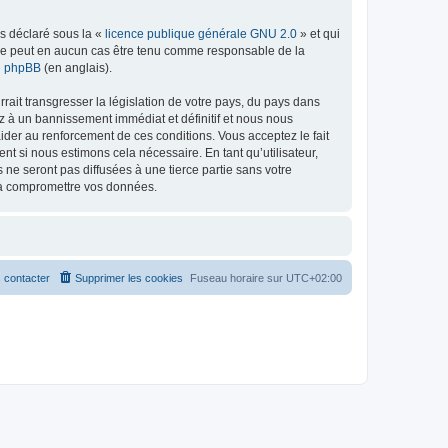
ns déclaré sous la «
licence publique générale GNU 2.0
» et qui
ed ne peut en aucun cas être tenu comme responsable de la
de phpBB
(en anglais).
ait transgresser la législation de votre pays, du pays dans
z à un bannissement immédiat et définitif et nous nous
d’aider au renforcement de ces conditions. Vous acceptez le fait
nt si nous estimons cela nécessaire. En tant qu’utilisateur,
e seront pas diffusées à une tierce partie sans votre
t à compromettre vos données.
 contacter
Supprimer les cookies
Fuseau horaire sur
UTC+02:00