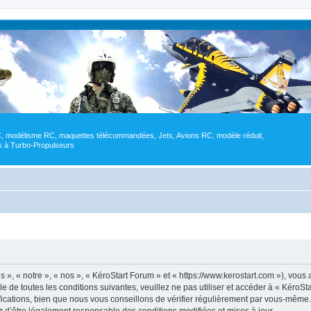
RC, modélisme RC, maquettes télécommandées, Jets, Avions RC, modèle réduit,
res à Turbo-Propulseurs
 », « notre », « nos », « KéroStart Forum » et « https://www.kerostart.com »), vou
e de toutes les conditions suivantes, veuillez ne pas utiliser et accéder à « KéroS
ations, bien que nous vous conseillons de vérifier régulièrement par vous-même. E