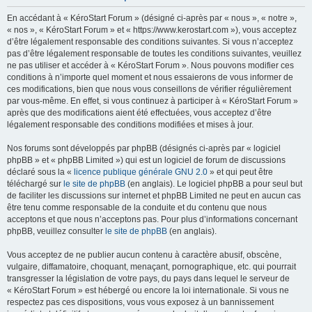
En accédant à « KéroStart Forum » (désigné ci-après par « nous », « notre »,
« nos », « KéroStart Forum » et « https://www.kerostart.com »), vous acceptez
d’être légalement responsable des conditions suivantes. Si vous n’acceptez
pas d’être légalement responsable de toutes les conditions suivantes, veuillez
ne pas utiliser et accéder à « KéroStart Forum ». Nous pouvons modifier ces
conditions à n’importe quel moment et nous essaierons de vous informer de
ces modifications, bien que nous vous conseillons de vérifier régulièrement
par vous-même. En effet, si vous continuez à participer à « KéroStart Forum »
après que des modifications aient été effectuées, vous acceptez d’être
légalement responsable des conditions modifiées et mises à jour.
Nos forums sont développés par phpBB (désignés ci-après par « logiciel
phpBB » et « phpBB Limited ») qui est un logiciel de forum de discussions
déclaré sous la «
licence publique générale GNU 2.0
» et qui peut être
téléchargé sur
le site de phpBB
(en anglais). Le logiciel phpBB a pour seul but
de faciliter les discussions sur internet et phpBB Limited ne peut en aucun cas
être tenu comme responsable de la conduite et du contenu que nous
acceptons et que nous n’acceptons pas. Pour plus d’informations concernant
phpBB, veuillez consulter
le site de phpBB
(en anglais).
Vous acceptez de ne publier aucun contenu à caractère abusif, obscène,
vulgaire, diffamatoire, choquant, menaçant, pornographique, etc. qui pourrait
transgresser la législation de votre pays, du pays dans lequel le serveur de
« KéroStart Forum » est hébergé ou encore la loi internationale. Si vous ne
respectez pas ces dispositions, vous vous exposez à un bannissement