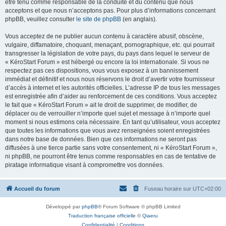
être tenu comme responsable de la conduite et du contenu que nous
acceptons et que nous n’acceptons pas. Pour plus d’informations concernant
phpBB, veuillez consulter
le site de phpBB
(en anglais).
Vous acceptez de ne publier aucun contenu à caractère abusif, obscène,
vulgaire, diffamatoire, choquant, menaçant, pornographique, etc. qui pourrait
transgresser la législation de votre pays, du pays dans lequel le serveur de
« KéroStart Forum » est hébergé ou encore la loi internationale. Si vous ne
respectez pas ces dispositions, vous vous exposez à un bannissement
immédiat et définitif et nous nous réservons le droit d’avertir votre fournisseur
d’accès à internet et les autorités officielles. L’adresse IP de tous les messages
est enregistrée afin d’aider au renforcement de ces conditions. Vous acceptez
le fait que « KéroStart Forum » ait le droit de supprimer, de modifier, de
déplacer ou de verrouiller n’importe quel sujet et message à n’importe quel
moment si nous estimons cela nécessaire. En tant qu’utilisateur, vous acceptez
que toutes les informations que vous avez renseignées soient enregistrées
dans notre base de données. Bien que ces informations ne seront pas
diffusées à une tierce partie sans votre consentement, ni « KéroStart Forum »,
ni phpBB, ne pourront être tenus comme responsables en cas de tentative de
piratage informatique visant à compromettre vos données.
Accueil du forum
Fuseau horaire sur
UTC+02:00
Développé par
phpBB
® Forum Software © phpBB Limited
Traduction française officielle
©
Qiaeru
Confidentialité
|
Conditions