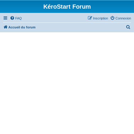
KéroStart Forum
FAQ
Inscription
Connexion
R
Accueil du forum
e
c
h
e
r
c
h
e
r