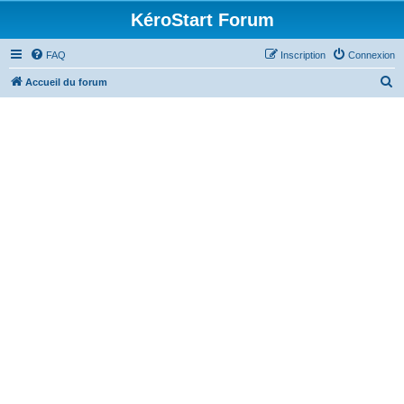
KéroStart Forum
FAQ
Inscription
Connexion
R
Accueil du forum
e
c
h
e
r
c
h
e
r