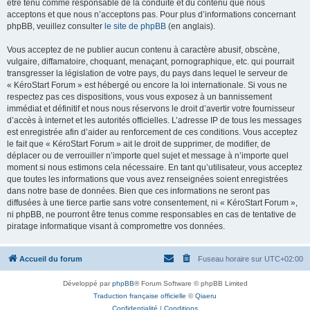
être tenu comme responsable de la conduite et du contenu que nous
acceptons et que nous n’acceptons pas. Pour plus d’informations concernant
phpBB, veuillez consulter
le site de phpBB
(en anglais).
Vous acceptez de ne publier aucun contenu à caractère abusif, obscène,
vulgaire, diffamatoire, choquant, menaçant, pornographique, etc. qui pourrait
transgresser la législation de votre pays, du pays dans lequel le serveur de
« KéroStart Forum » est hébergé ou encore la loi internationale. Si vous ne
respectez pas ces dispositions, vous vous exposez à un bannissement
immédiat et définitif et nous nous réservons le droit d’avertir votre fournisseur
d’accès à internet et les autorités officielles. L’adresse IP de tous les messages
est enregistrée afin d’aider au renforcement de ces conditions. Vous acceptez
le fait que « KéroStart Forum » ait le droit de supprimer, de modifier, de
déplacer ou de verrouiller n’importe quel sujet et message à n’importe quel
moment si nous estimons cela nécessaire. En tant qu’utilisateur, vous acceptez
que toutes les informations que vous avez renseignées soient enregistrées
dans notre base de données. Bien que ces informations ne seront pas
diffusées à une tierce partie sans votre consentement, ni « KéroStart Forum »,
ni phpBB, ne pourront être tenus comme responsables en cas de tentative de
piratage informatique visant à compromettre vos données.
Accueil du forum
Fuseau horaire sur
UTC+02:00
Développé par
phpBB
® Forum Software © phpBB Limited
Traduction française officielle
©
Qiaeru
Confidentialité
|
Conditions