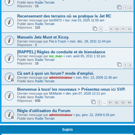
Publié dans
Radio Terrain
Réponses :
15
1
2
Recensement des terrains où se pratique le Jet RC
Dernier message par
tom5972
«
lun. mai 19, 2025 11:55 am
Publié dans
Radio Terrain
Réponses :
110
1
9
10
11
12
…
Manuels Jets Munt et Xicoy.
Dernier message par
Pat à Track
«
mer. déc. 28, 2011 11:44 pm
Réponses :
3
[RAPPEL] Règles de conduite et de bienséance
Dernier message par
ice_man
«
ven. août 05, 2011 1:32 pm
Publié dans
Radio Terrain
Réponses :
15
1
2
Cà sert à quoi un forum? mode d'emploi.
Dernier message par
administrateur
«
ven. févr. 13, 2009 11:36 am
Publié dans
Radio Terrain
Bienvenue à tous! les nouveaux > Présentez-vous ici SVP.
Dernier message par
MrMartin
«
dim. juin 07, 2026 12:21 pm
Publié dans
Radio Terrain
Réponses :
935
1
91
92
93
94
…
Règle d'utilisation du Forum
Dernier message par
administrateur
«
jeu. janv. 22, 2009 6:26 pm
Publié dans
Radio Terrain
Sujets