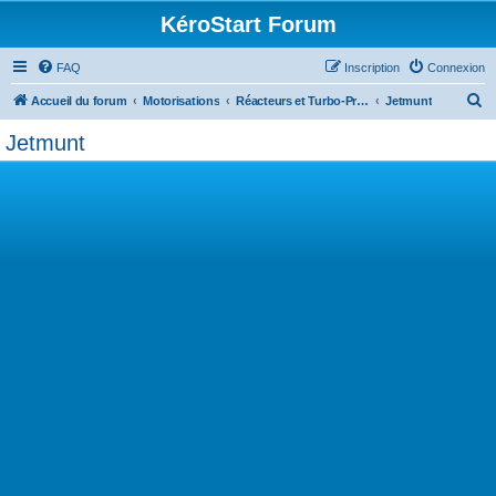
KéroStart Forum
FAQ
Inscription
Connexion
R
Accueil du forum
Motorisations
Réacteurs et Turbo-Propulseurs
Jetmunt
e
Jetmunt
c
h
e
r
c
h
e
r