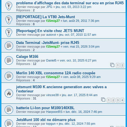
probleme d'affichage des data terminal sur ecu en prise RJ45
Dernier message par
JPG
«
jeu. oct. 03, 2013 3:22 pm
Réponses :
2
[REPORTAGE] La VT80 Jets-Munt
Dernier message par
f15mig27
«
lun. août 29, 2011 7:36 pm
Réponses :
8
[Reportage] En visite chez JETS MUNT
Dernier message par
autorot
«
jeu. oct. 07, 2010 11:57 am
Data Terminal -JetsMunt- prise RJ45
Dernier message par
f15mig27
«
ven. mai 15, 2026 3:04 pm
Réponses :
2
Calage M166
Dernier message par
Daniel5
«
ven. oct. 10, 2025 6:27 pm
Réponses :
12
1
2
Merlin 140 XBL consomme 12A radio coupée
Dernier message par
f15mig27
«
ven. août 08, 2025 9:29 am
Réponses :
4
jetsmunt M100 K ancienne generation avec valves a
l'exterieur
Dernier message par
vincee38
«
jeu. avr. 17, 2025 8:44 am
Réponses :
31
1
2
3
4
batterie Li-Ion pour M100/140XBL
Dernier message par
HarpoonRS
«
lun. déc. 16, 2024 7:46 pm
JetsMunt 100 xbl ne démarre plus
Dernier message par
topgun
«
jeu. déc. 12, 2024 7:55 pm
Réponses :
12