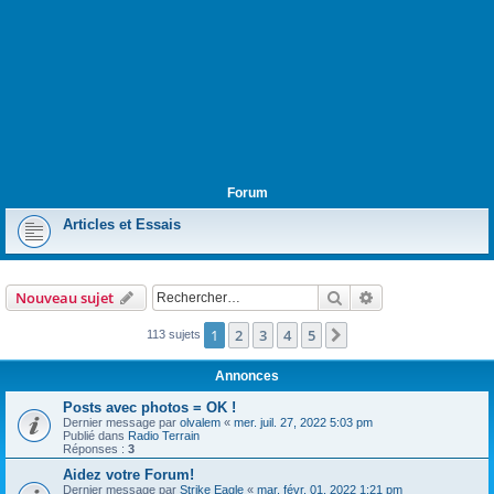
Forum
Articles et Essais
Rechercher
Recherche avanc
Nouveau sujet
1
2
3
4
5
Suivant
113 sujets
Annonces
Posts avec photos = OK !
Dernier message par
olvalem
«
mer. juil. 27, 2022 5:03 pm
Publié dans
Radio Terrain
Réponses :
3
Aidez votre Forum!
Dernier message par
Strike Eagle
«
mar. févr. 01, 2022 1:21 pm