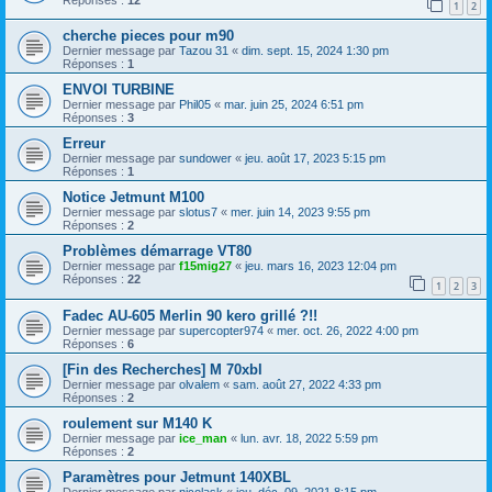
1
2
cherche pieces pour m90
Dernier message par
Tazou 31
«
dim. sept. 15, 2024 1:30 pm
Réponses :
1
ENVOI TURBINE
Dernier message par
Phil05
«
mar. juin 25, 2024 6:51 pm
Réponses :
3
Erreur
Dernier message par
sundower
«
jeu. août 17, 2023 5:15 pm
Réponses :
1
Notice Jetmunt M100
Dernier message par
slotus7
«
mer. juin 14, 2023 9:55 pm
Réponses :
2
Problèmes démarrage VT80
Dernier message par
f15mig27
«
jeu. mars 16, 2023 12:04 pm
Réponses :
22
1
2
3
Fadec AU-605 Merlin 90 kero grillé ?!!
Dernier message par
supercopter974
«
mer. oct. 26, 2022 4:00 pm
Réponses :
6
[Fin des Recherches] M 70xbl
Dernier message par
olvalem
«
sam. août 27, 2022 4:33 pm
Réponses :
2
roulement sur M140 K
Dernier message par
ice_man
«
lun. avr. 18, 2022 5:59 pm
Réponses :
2
Paramètres pour Jetmunt 140XBL