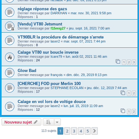
Dernier message par
nicolask
«
jeu. déc. 09, 2021 8:15 pm
réglage réponse des gazs
Dernier message par
DARKHAN
«
mar. nov. 30, 2021 9:58 pm
Réponses :
1
[Vendu] VT80 Jetsmunt
Dernier message par
f15mig27
«
jeu. sept. 16, 2021 7:00 am
VT90BLR la procédure de démarrage s'arrete
Dernier message par
laser2
«
mar. sept. 07, 2021 7:44 pm
Réponses :
8
Calage VT80 sur boucle inverse
Dernier message par
Icare79
«
lun. août 02, 2021 11:46 am
Réponses :
24
1
2
3
Glow Bad
Dernier message par
françois
«
dim. déc. 29, 2019 8:13 pm
[CHERCHE] FOD pour Merlin 100
Dernier message par
STEPHANE ECOLAN
«
jeu. déc. 12, 2019 7:44 am
Réponses :
17
1
2
Calage en vol lors de voltige douce
Dernier message par
laser2
«
lun. juil. 15, 2019 11:09 am
Réponses :
12
1
2
Nouveau sujet
1
2
3
4
5
Suivant
113 sujets