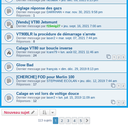
Dernier message par
nicolask
«
jeu. déc. 09, 2021 8:15 pm
réglage réponse des gazs
Dernier message par
DARKHAN
«
mar. nov. 30, 2021 9:58 pm
Réponses :
1
[Vendu] VT80 Jetsmunt
Dernier message par
f15mig27
«
jeu. sept. 16, 2021 7:00 am
VT90BLR la procédure de démarrage s'arrete
Dernier message par
laser2
«
mar. sept. 07, 2021 7:44 pm
Réponses :
8
Calage VT80 sur boucle inverse
Dernier message par
Icare79
«
lun. août 02, 2021 11:46 am
Réponses :
24
1
2
3
Glow Bad
Dernier message par
françois
«
dim. déc. 29, 2019 8:13 pm
[CHERCHE] FOD pour Merlin 100
Dernier message par
STEPHANE ECOLAN
«
jeu. déc. 12, 2019 7:44 am
Réponses :
17
1
2
Calage en vol lors de voltige douce
Dernier message par
laser2
«
lun. juil. 15, 2019 11:09 am
Réponses :
12
1
2
Nouveau sujet
1
2
3
4
5
Suivant
113 sujets