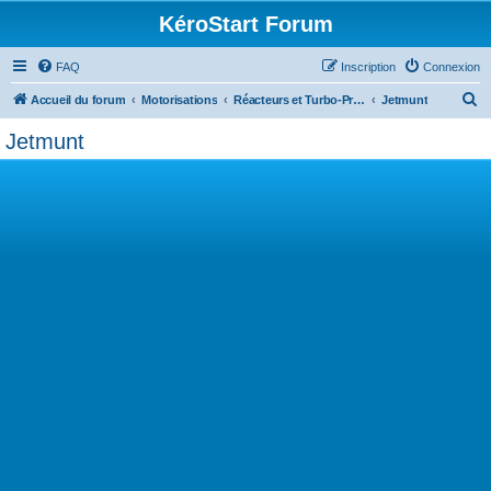
KéroStart Forum
FAQ
Inscription
Connexion
R
Accueil du forum
Motorisations
Réacteurs et Turbo-Propulseurs
Jetmunt
e
Jetmunt
c
h
e
r
c
h
e
r