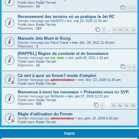
Publié dans
Radio Terrain
Réponses :
15
1
2
Recensement des terrains où se pratique le Jet RC
Dernier message par
tom5972
«
lun. mai 19, 2025 11:55 am
Publié dans
Radio Terrain
Réponses :
110
1
9
10
11
12
…
Manuels Jets Munt et Xicoy.
Dernier message par
Pat à Track
«
mer. déc. 28, 2011 11:44 pm
Réponses :
3
[RAPPEL] Règles de conduite et de bienséance
Dernier message par
ice_man
«
ven. août 05, 2011 1:32 pm
Publié dans
Radio Terrain
Réponses :
15
1
2
Cà sert à quoi un forum? mode d'emploi.
Dernier message par
administrateur
«
ven. févr. 13, 2009 11:36 am
Publié dans
Radio Terrain
Bienvenue à tous! les nouveaux > Présentez-vous ici SVP.
Dernier message par
MrMartin
«
dim. juin 07, 2026 12:21 pm
Publié dans
Radio Terrain
Réponses :
935
1
91
92
93
94
…
Règle d'utilisation du Forum
Dernier message par
administrateur
«
jeu. janv. 22, 2009 6:26 pm
Publié dans
Radio Terrain
Sujets