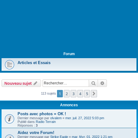
Forum
Articles et Essais
Rechercher
Recherche avanc
Nouveau sujet
1
2
3
4
5
Suivant
113 sujets
Annonces
Posts avec photos = OK !
Dernier message par
olvalem
«
mer. juil. 27, 2022 5:03 pm
Publié dans
Radio Terrain
Réponses :
3
Aidez votre Forum!
Dernier message par
Strike Eagle
«
mar. févr. 01, 2022 1:21 pm