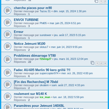
1
2
cherche pieces pour m90
Dernier message par
Tazou 31
«
dim. sept. 15, 2024 1:30 pm
Réponses :
1
ENVOI TURBINE
Dernier message par
Phil05
«
mar. juin 25, 2024 6:51 pm
Réponses :
3
Erreur
Dernier message par
sundower
«
jeu. août 17, 2023 5:15 pm
Réponses :
1
Notice Jetmunt M100
Dernier message par
slotus7
«
mer. juin 14, 2023 9:55 pm
Réponses :
2
Problèmes démarrage VT80
Dernier message par
f15mig27
«
jeu. mars 16, 2023 12:04 pm
Réponses :
22
1
2
3
Fadec AU-605 Merlin 90 kero grillé ?!!
Dernier message par
supercopter974
«
mer. oct. 26, 2022 4:00 pm
Réponses :
6
[Fin des Recherches] M 70xbl
Dernier message par
olvalem
«
sam. août 27, 2022 4:33 pm
Réponses :
2
roulement sur M140 K
Dernier message par
ice_man
«
lun. avr. 18, 2022 5:59 pm
Réponses :
2
Paramètres pour Jetmunt 140XBL