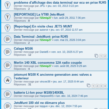
probleme d'affichage des data terminal sur ecu en prise RJ45
Dernier message par
JPG
«
jeu. oct. 03, 2013 3:22 pm
Réponses :
2
[REPORTAGE] La VT80 Jets-Munt
Dernier message par
f15mig27
«
lun. août 29, 2011 7:36 pm
Réponses :
8
[Reportage] En visite chez JETS MUNT
Dernier message par
autorot
«
jeu. oct. 07, 2010 11:57 am
Data Terminal -JetsMunt- prise RJ45
Dernier message par
f15mig27
«
ven. mai 15, 2026 3:04 pm
Réponses :
2
Calage M166
Dernier message par
Daniel5
«
ven. oct. 10, 2025 6:27 pm
Réponses :
12
1
2
Merlin 140 XBL consomme 12A radio coupée
Dernier message par
f15mig27
«
ven. août 08, 2025 9:29 am
Réponses :
4
jetsmunt M100 K ancienne generation avec valves a
l'exterieur
Dernier message par
vincee38
«
jeu. avr. 17, 2025 8:44 am
Réponses :
31
1
2
3
4
batterie Li-Ion pour M100/140XBL
Dernier message par
HarpoonRS
«
lun. déc. 16, 2024 7:46 pm
JetsMunt 100 xbl ne démarre plus
Dernier message par
topgun
«
jeu. déc. 12, 2024 7:55 pm
Réponses :
12