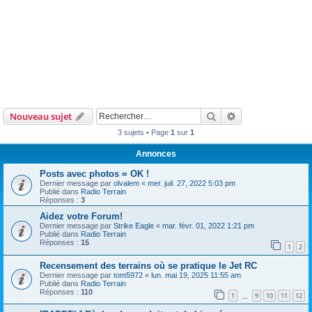
Rechercher
Recherche avanc
Nouveau sujet
3 sujets • Page
1
sur
1
Annonces
Posts avec photos = OK !
Dernier message par
olvalem
«
mer. juil. 27, 2022 5:03 pm
Publié dans
Radio Terrain
Réponses :
3
Aidez votre Forum!
Dernier message par
Strike Eagle
«
mar. févr. 01, 2022 1:21 pm
Publié dans
Radio Terrain
Réponses :
15
1
2
Recensement des terrains où se pratique le Jet RC
Dernier message par
tom5972
«
lun. mai 19, 2025 11:55 am
Publié dans
Radio Terrain
Réponses :
110
1
9
10
11
12
…