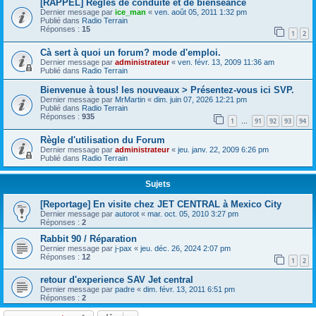
[RAPPEL] Règles de conduite et de bienséance
Dernier message par
ice_man
«
ven. août 05, 2011 1:32 pm
Publié dans
Radio Terrain
Réponses :
15
1
2
Cà sert à quoi un forum? mode d'emploi.
Dernier message par
administrateur
«
ven. févr. 13, 2009 11:36 am
Publié dans
Radio Terrain
Bienvenue à tous! les nouveaux > Présentez-vous ici SVP.
Dernier message par
MrMartin
«
dim. juin 07, 2026 12:21 pm
Publié dans
Radio Terrain
Réponses :
935
1
91
92
93
94
…
Règle d'utilisation du Forum
Dernier message par
administrateur
«
jeu. janv. 22, 2009 6:26 pm
Publié dans
Radio Terrain
Sujets
[Reportage] En visite chez JET CENTRAL à Mexico City
Dernier message par
autorot
«
mar. oct. 05, 2010 3:27 pm
Réponses :
2
Rabbit 90 / Réparation
Dernier message par
j-pax
«
jeu. déc. 26, 2024 2:07 pm
Réponses :
12
1
2
retour d'experience SAV Jet central
Dernier message par
padre
«
dim. févr. 13, 2011 6:51 pm
Réponses :
2