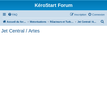
KéroStart Forum
FAQ
Inscription
Connexion
R
Accueil du forum
Motorisations
Réacteurs et Turbo-Propulseurs
Jet Central / Artes
e
Jet Central / Artes
c
h
e
r
c
h
e
r