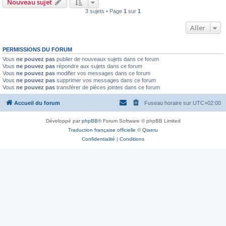
Nouveau sujet
3 sujets • Page
1
sur
1
Aller
PERMISSIONS DU FORUM
Vous
ne pouvez pas
publier de nouveaux sujets dans ce forum
Vous
ne pouvez pas
répondre aux sujets dans ce forum
Vous
ne pouvez pas
modifier vos messages dans ce forum
Vous
ne pouvez pas
supprimer vos messages dans ce forum
Vous
ne pouvez pas
transférer de pièces jointes dans ce forum
Accueil du forum
Fuseau horaire sur
UTC+02:00
Développé par
phpBB
® Forum Software © phpBB Limited
Traduction française officielle
©
Qiaeru
Confidentialité
|
Conditions