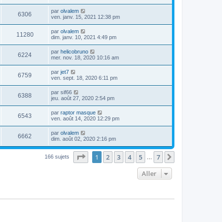
par
olvalem
6306
ven. janv. 15, 2021 12:38 pm
par
olvalem
11280
dim. janv. 10, 2021 4:49 pm
par
helicobruno
6224
mer. nov. 18, 2020 10:16 am
par
jet7
6759
ven. sept. 18, 2020 6:11 pm
par
sif66
6388
jeu. août 27, 2020 2:54 pm
par
raptor masque
6543
ven. août 14, 2020 12:29 pm
par
olvalem
6662
dim. août 02, 2020 2:16 pm
Page
1
sur
7
1
2
3
4
5
7
Suivant
166 sujets
…
Aller