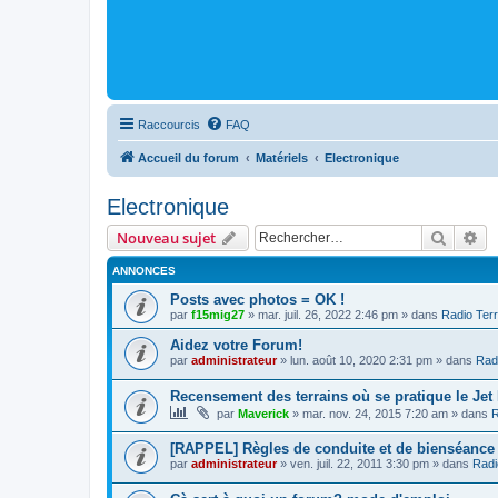
Raccourcis
FAQ
Accueil du forum
Matériels
Electronique
Electronique
Recher
Re
Nouveau sujet
ANNONCES
Posts avec photos = OK !
par
f15mig27
»
mar. juil. 26, 2022 2:46 pm
» dans
Radio Terr
Aidez votre Forum!
par
administrateur
»
lun. août 10, 2020 2:31 pm
» dans
Radi
Recensement des terrains où se pratique le Jet
par
Maverick
»
mar. nov. 24, 2015 7:20 am
» dans
R
[RAPPEL] Règles de conduite et de bienséance
par
administrateur
»
ven. juil. 22, 2011 3:30 pm
» dans
Radi