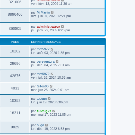
par
administrateur
321006
ven. févr. 13, 2009 11:36 am
par
MrMartin
8896406
dim. juin 07, 2026 12:21 pm
par
administrateur
360805
jeu. janv. 22, 2009 6:26 pm
VUES
DERNIER MESSAGE
par
tom5972
10202
lun. août 03, 2026 1:35 pm
par
pereventura
29696
jeu. déc. 04, 2025 7:01 am
par
tom5972
42875
ven. juil. 26, 2024 10:55 am
par
Gilles06
4033
mar. juin 25, 2024 9:01 am
par
topgun
10352
lun. juin 19, 2023 5:06 pm
par
f15mig27
18311
mer. mai 17, 2023 11:05 pm
par
hugo
9829
lun. déc. 19, 2022 6:58 pm