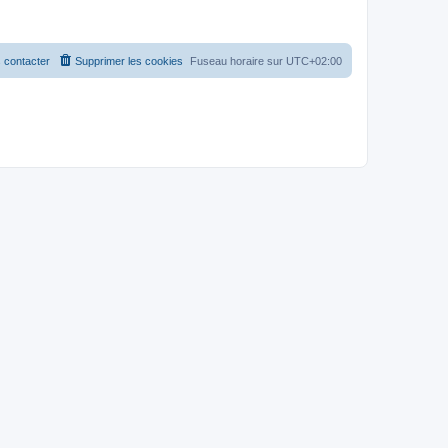
 contacter
Supprimer les cookies
Fuseau horaire sur
UTC+02:00