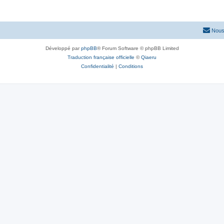
Nous
Développé par
phpBB
® Forum Software © phpBB Limited
Traduction française officielle
©
Qiaeru
Confidentialité
|
Conditions