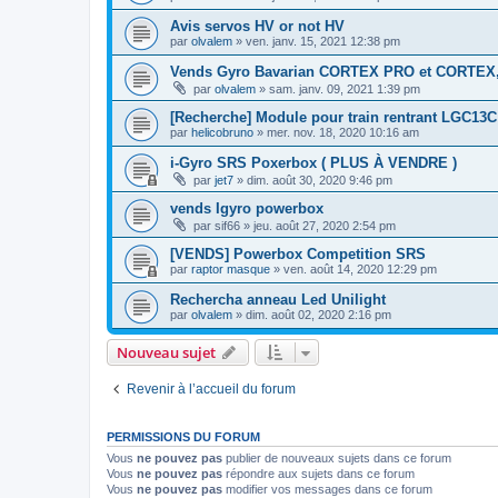
Avis servos HV or not HV
par
olvalem
»
ven. janv. 15, 2021 12:38 pm
Vends Gyro Bavarian CORTEX PRO et CORTEX, 
par
olvalem
»
sam. janv. 09, 2021 1:39 pm
[Recherche] Module pour train rentrant LGC13C
par
helicobruno
»
mer. nov. 18, 2020 10:16 am
i-Gyro SRS Poxerbox ( PLUS À VENDRE )
par
jet7
»
dim. août 30, 2020 9:46 pm
vends Igyro powerbox
par
sif66
»
jeu. août 27, 2020 2:54 pm
[VENDS] Powerbox Competition SRS
par
raptor masque
»
ven. août 14, 2020 12:29 pm
Rechercha anneau Led Unilight
par
olvalem
»
dim. août 02, 2020 2:16 pm
Nouveau sujet
Revenir à l’accueil du forum
PERMISSIONS DU FORUM
Vous
ne pouvez pas
publier de nouveaux sujets dans ce forum
Vous
ne pouvez pas
répondre aux sujets dans ce forum
Vous
ne pouvez pas
modifier vos messages dans ce forum