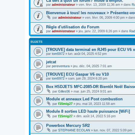
Cà sert à quoi un forum? mode d'emploi.
par
administrateur
»
ven. févr. 13, 2009 11:36 am
» dans
Ra
Bienvenue à tous! les nouveaux > Présentez-vo
par
administrateur
»
ven. févr. 06, 2009 4:00 pm
» dan
Règle d'utilisation du Forum
par
administrateur
»
jeu. janv. 22, 2009 6:26 pm
» dans
Rad
SUJETS
[TROUVE] data terminal en RJ45 pour ECU V6 x
par
tom5972
»
lun. août 04, 2025 4:52 pm
jetcat
par
pereventura
»
jeu. déc. 04, 2025 7:01 am
[TROUVE] ECU Gaspar V6 ou V10
par
tom5972
»
sam. juin 29, 2024 6:20 pm
Box HSDJETS MFC-2085-DR Bientôt Noël Baiss
par
Gilles06
»
mar. juin 25, 2024 9:01 am
Module et anneaux Led Post combustion
par
f15mig27
»
jeu. mai 18, 2023 11:58 am
Module 8 sorties LED haute puissance [WiFi]
par
f15mig27
»
dim. août 14, 2022 5:16 pm
Powerbox Mercury SR2
par
STEPHANE ECOLAN
»
lun. nov. 07, 2022 5:09 pm