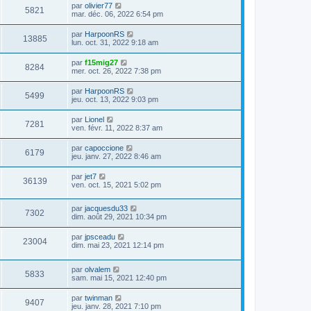
par
olivier77
5821
mar. déc. 06, 2022 6:54 pm
par
HarpoonRS
13885
lun. oct. 31, 2022 9:18 am
par
f15mig27
8284
mer. oct. 26, 2022 7:38 pm
par
HarpoonRS
5499
jeu. oct. 13, 2022 9:03 pm
par
Lionel
7281
ven. févr. 11, 2022 8:37 am
par
capoccione
6179
jeu. janv. 27, 2022 8:46 am
par
jet7
36139
ven. oct. 15, 2021 5:02 pm
par
jacquesdu33
7302
dim. août 29, 2021 10:34 pm
par
jpsceadu
23004
dim. mai 23, 2021 12:14 pm
par
olvalem
5833
sam. mai 15, 2021 12:40 pm
par
twinman
9407
jeu. janv. 28, 2021 7:10 pm