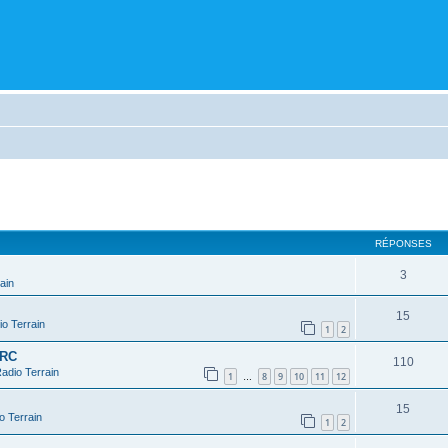
cher
cherche avancée
RÉPONSES
3
ain
15
o Terrain
1
2
 RC
110
adio Terrain
1
8
9
10
11
12
…
15
o Terrain
1
2