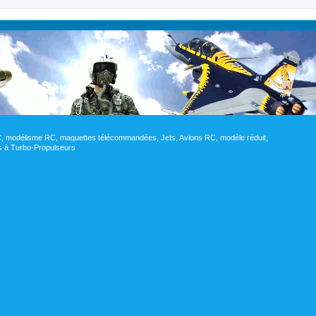
RC, modélisme RC, maquettes télécommandées, Jets, Avions RC, modèle réduit,
res à Turbo-Propulseurs