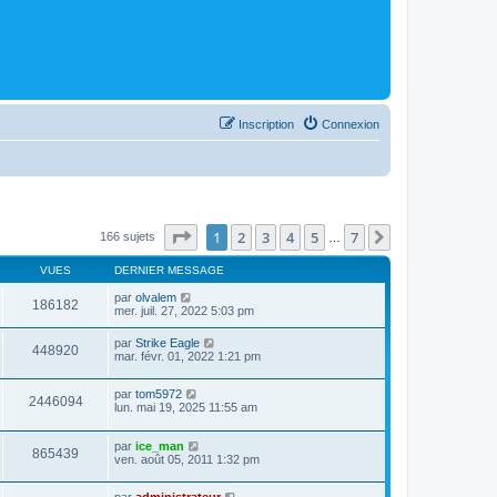
Inscription
Connexion
Page
1
sur
7
1
2
3
4
5
7
Suivant
166 sujets
…
VUES
DERNIER MESSAGE
par
olvalem
186182
mer. juil. 27, 2022 5:03 pm
par
Strike Eagle
448920
mar. févr. 01, 2022 1:21 pm
par
tom5972
2446094
lun. mai 19, 2025 11:55 am
par
ice_man
865439
ven. août 05, 2011 1:32 pm