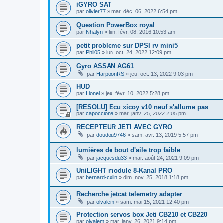
iGYRO SAT
par
olivier77
»
mar. déc. 06, 2022 6:54 pm
Question PowerBox royal
par
Nhalyn
»
lun. févr. 08, 2016 10:53 am
petit probleme sur DPSI rv mini5
par
Phil05
»
lun. oct. 24, 2022 12:09 pm
Gyro ASSAN AG61
par
HarpoonRS
»
jeu. oct. 13, 2022 9:03 pm
HUD
par
Lionel
»
jeu. févr. 10, 2022 5:28 pm
[RESOLU] Ecu xicoy v10 neuf s'allume pas
par
capoccione
»
mar. janv. 25, 2022 2:05 pm
RECEPTEUR JETI AVEC GYRO
par
doudou9746
»
sam. avr. 13, 2019 5:57 pm
lumières de bout d'aile trop faible
par
jacquesdu33
»
mar. août 24, 2021 9:09 pm
UniLIGHT module 8-Kanal PRO
par
bernard-colin
»
dim. nov. 25, 2018 1:18 pm
Recherche jetcat telemetry adapter
par
olvalem
»
sam. mai 15, 2021 12:40 pm
Protection servos box Jeti CB210 et CB220
par
olvalem
»
mar. janv. 26, 2021 9:14 pm