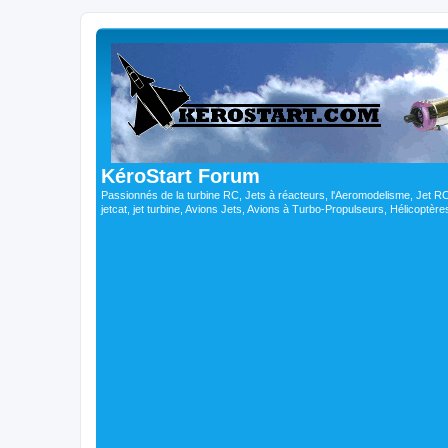
KéroStart Forum
Passionnés de la turbine RC, Jets à réacteurs, l'Aeromodelisme, Jet 
jetcat, jet turbine, Avions Jets, Avions à Turbo-Propulseurs, Hélicoptè