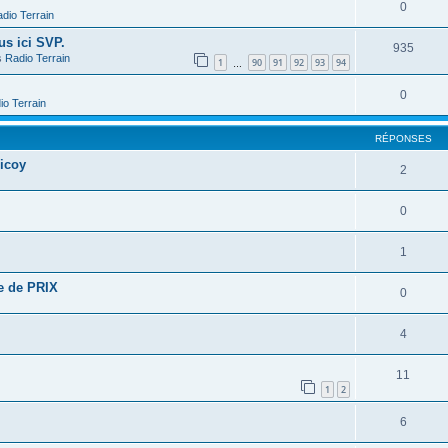
0
dio Terrain
us ici SVP.
935
s
Radio Terrain
1
90
91
92
93
94
…
0
io Terrain
RÉPONSES
icoy
2
0
1
e de PRIX
0
4
11
1
2
6