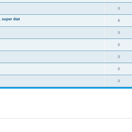
0
super état
8
0
0
0
0
0