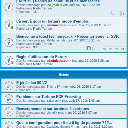
[RAPPEL] Règles de conduite et de bienséance
Dernier message par
ice_man
«
ven. août 05, 2011 1:32 pm
Publié dans
Radio Terrain
Réponses :
15
1
2
Cà sert à quoi un forum? mode d'emploi.
Dernier message par
administrateur
«
ven. févr. 13, 2009 11:36 am
Publié dans
Radio Terrain
Bienvenue à tous! les nouveaux > Présentez-vous ici SVP.
Dernier message par
MrMartin
«
dim. juin 07, 2026 12:21 pm
Publié dans
Radio Terrain
Réponses :
935
1
91
92
93
94
…
Règle d'utilisation du Forum
Dernier message par
administrateur
«
jeu. janv. 22, 2009 6:26 pm
Publié dans
Radio Terrain
Sujets
E-jet Jetfan 90 V2
Dernier message par
Thierry37
«
mer. nov. 06, 2019 1:17 pm
Réponses :
7
Problème sur Turbine EDF Freewing
Dernier message par
zakarian
«
mer. août 17, 2016 1:43 pm
Renseignements sur turbines électriques
Dernier message par
Lionel
«
mer. mars 09, 2016 6:07 pm
Réponses :
1
Quelle configuration pour 5 ou 6 kg de poussée ???...
Dernier message par
Capitaine flamme
«
mar. mars 31, 2015 8:20 pm