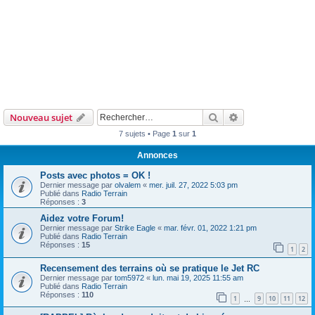
Rechercher
Recherche avanc
Nouveau sujet
7 sujets • Page
1
sur
1
Annonces
Posts avec photos = OK !
Dernier message par
olvalem
«
mer. juil. 27, 2022 5:03 pm
Publié dans
Radio Terrain
Réponses :
3
Aidez votre Forum!
Dernier message par
Strike Eagle
«
mar. févr. 01, 2022 1:21 pm
Publié dans
Radio Terrain
Réponses :
15
1
2
Recensement des terrains où se pratique le Jet RC
Dernier message par
tom5972
«
lun. mai 19, 2025 11:55 am
Publié dans
Radio Terrain
Réponses :
110
1
9
10
11
12
…