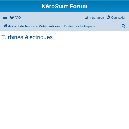
KéroStart Forum
FAQ
Inscription
Connexion
R
Accueil du forum
Motorisations
Turbines électriques
e
Turbines électriques
c
h
e
r
c
h
e
r