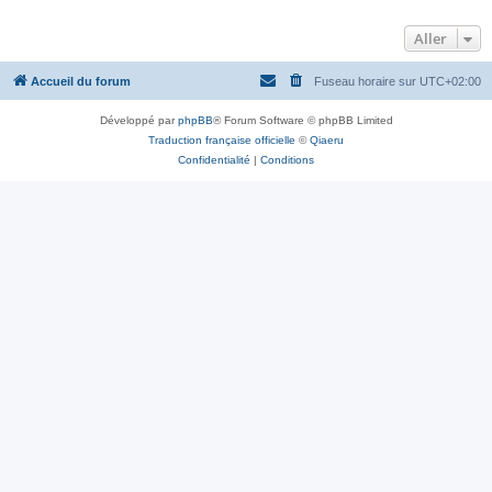
Aller
Accueil du forum
Fuseau horaire sur
UTC+02:00
Développé par
phpBB
® Forum Software © phpBB Limited
Traduction française officielle
©
Qiaeru
Confidentialité
|
Conditions