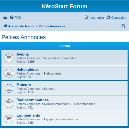
KéroStart Forum
FAQ
Inscription
Connexion
R
Accueil du forum
Petites Annonces
e
Petites Annonces
c
Forum
h
e
Avions
Petites Annonces » Avions télécommandés
r
Sujets :
2108
c
Hélicoptères
Petites Annonces » Hélicoptères
h
Sujets :
80
e
Moteurs
r
Petites Annonces » Moteurs
Sujets :
1138
Radiocommandes
Petites Annonces » Radiocommandes / Télécommandes
Sujets :
401
Equipements
Petites Annonces » Equipements modélisme
Sujets :
940