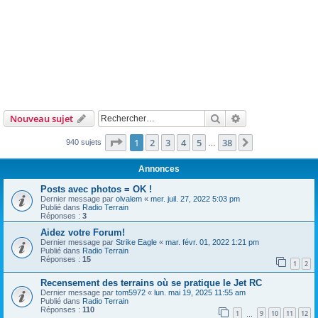
Rechercher
Recherche avanc
Nouveau sujet
Page
1
sur
38
1
2
3
4
5
38
Suivant
940 sujets
…
Annonces
Posts avec photos = OK !
Dernier message par
olvalem
«
mer. juil. 27, 2022 5:03 pm
Publié dans
Radio Terrain
Réponses :
3
Aidez votre Forum!
Dernier message par
Strike Eagle
«
mar. févr. 01, 2022 1:21 pm
Publié dans
Radio Terrain
Réponses :
15
1
2
Recensement des terrains où se pratique le Jet RC
Dernier message par
tom5972
«
lun. mai 19, 2025 11:55 am
Publié dans
Radio Terrain
Réponses :
110
1
9
10
11
12
…