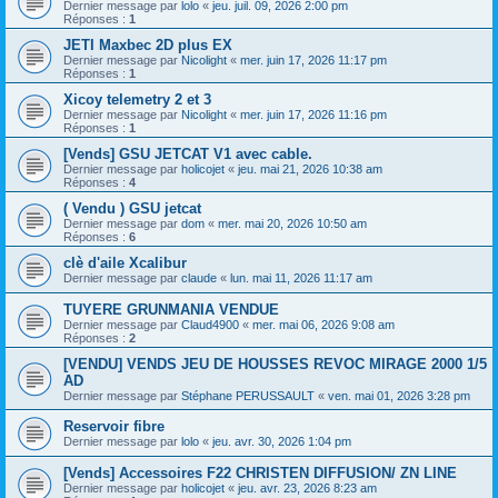
Dernier message par
lolo
«
jeu. juil. 09, 2026 2:00 pm
Réponses :
1
JETI Maxbec 2D plus EX
Dernier message par
Nicolight
«
mer. juin 17, 2026 11:17 pm
Réponses :
1
Xicoy telemetry 2 et 3
Dernier message par
Nicolight
«
mer. juin 17, 2026 11:16 pm
Réponses :
1
[Vends] GSU JETCAT V1 avec cable.
Dernier message par
holicojet
«
jeu. mai 21, 2026 10:38 am
Réponses :
4
( Vendu ) GSU jetcat
Dernier message par
dom
«
mer. mai 20, 2026 10:50 am
Réponses :
6
clè d'aile Xcalibur
Dernier message par
claude
«
lun. mai 11, 2026 11:17 am
TUYERE GRUNMANIA VENDUE
Dernier message par
Claud4900
«
mer. mai 06, 2026 9:08 am
Réponses :
2
[VENDU] VENDS JEU DE HOUSSES REVOC MIRAGE 2000 1/5
AD
Dernier message par
Stéphane PERUSSAULT
«
ven. mai 01, 2026 3:28 pm
Reservoir fibre
Dernier message par
lolo
«
jeu. avr. 30, 2026 1:04 pm
[Vends] Accessoires F22 CHRISTEN DIFFUSION/ ZN LINE
Dernier message par
holicojet
«
jeu. avr. 23, 2026 8:23 am