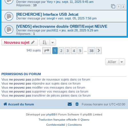
Dernier message par
Yory
«
jeu. sept. 11, 2025 9:45 am
Réponses :
10
1
2
[RECHERCHE] Interface USB Jetcat
Dernier message par
sevgil
«
ven. sept. 05, 2025 7:56 pm
[VENDS] electrovanne double ORBIT/Evojet NEUVE
Dernier message par
psch911
«
jeu. août 28, 2025 9:29 am
Réponses :
1
Nouveau sujet
Page
1
sur
38
1
2
3
4
5
38
Suivant
940 sujets
…
Aller
PERMISSIONS DU FORUM
Vous
ne pouvez pas
publier de nouveaux sujets dans ce forum
Vous
ne pouvez pas
répondre aux sujets dans ce forum
Vous
ne pouvez pas
modifier vos messages dans ce forum
Vous
ne pouvez pas
supprimer vos messages dans ce forum
Vous
ne pouvez pas
transférer de pièces jointes dans ce forum
Accueil du forum
Fuseau horaire sur
UTC+02:00
Développé par
phpBB
® Forum Software © phpBB Limited
Traduction française officielle
©
Qiaeru
Confidentialité
|
Conditions