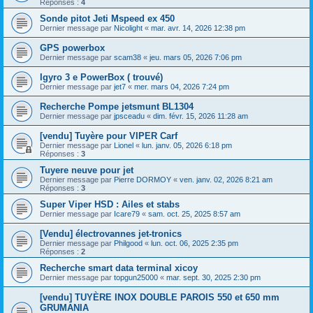
Réponses :
4
Sonde pitot Jeti Mspeed ex 450
Dernier message par
Nicolight
«
mar. avr. 14, 2026 12:38 pm
GPS powerbox
Dernier message par
scam38
«
jeu. mars 05, 2026 7:06 pm
Igyro 3 e PowerBox ( trouvé)
Dernier message par
jet7
«
mer. mars 04, 2026 7:24 pm
Recherche Pompe jetsmunt BL1304
Dernier message par
jpsceadu
«
dim. févr. 15, 2026 11:28 am
[vendu] Tuyère pour VIPER Carf
Dernier message par
Lionel
«
lun. janv. 05, 2026 6:18 pm
Réponses :
3
Tuyere neuve pour jet
Dernier message par
Pierre DORMOY
«
ven. janv. 02, 2026 8:21 am
Réponses :
3
Super Viper HSD : Ailes et stabs
Dernier message par
Icare79
«
sam. oct. 25, 2025 8:57 am
[Vendu] électrovannes jet-tronics
Dernier message par
Philgood
«
lun. oct. 06, 2025 2:35 pm
Réponses :
2
Recherche smart data terminal xicoy
Dernier message par
topgun25000
«
mar. sept. 30, 2025 2:30 pm
[vendu] TUYÈRE INOX DOUBLE PAROIS 550 et 650 mm
GRUMANIA