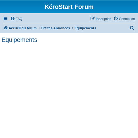
KéroStart Forum
FAQ
Inscription
Connexion
R
Accueil du forum
Petites Annonces
Equipements
e
Equipements
c
h
e
r
c
h
e
r