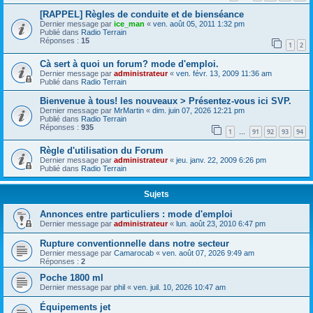
[RAPPEL] Règles de conduite et de bienséance
Dernier message par
ice_man
«
ven. août 05, 2011 1:32 pm
Publié dans
Radio Terrain
Réponses :
15
1
2
Cà sert à quoi un forum? mode d'emploi.
Dernier message par
administrateur
«
ven. févr. 13, 2009 11:36 am
Publié dans
Radio Terrain
Bienvenue à tous! les nouveaux > Présentez-vous ici SVP.
Dernier message par
MrMartin
«
dim. juin 07, 2026 12:21 pm
Publié dans
Radio Terrain
Réponses :
935
1
91
92
93
94
…
Règle d'utilisation du Forum
Dernier message par
administrateur
«
jeu. janv. 22, 2009 6:26 pm
Publié dans
Radio Terrain
Sujets
Annonces entre particuliers : mode d'emploi
Dernier message par
administrateur
«
lun. août 23, 2010 6:47 pm
Rupture conventionnelle dans notre secteur
Dernier message par
Camarocab
«
ven. août 07, 2026 9:49 am
Réponses :
2
Poche 1800 ml
Dernier message par
phil
«
ven. juil. 10, 2026 10:47 am
Équipements jet