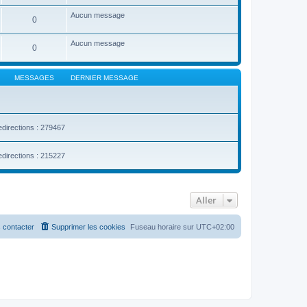
Aucun message
0
Aucun message
0
MESSAGES
DERNIER MESSAGE
edirections : 279467
edirections : 215227
Aller
 contacter
Supprimer les cookies
Fuseau horaire sur
UTC+02:00