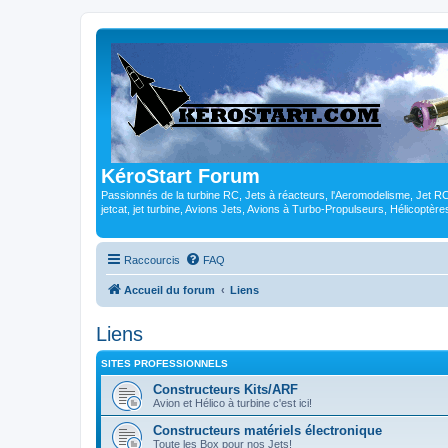
KéroStart Forum
Passionnés de la turbine RC, Jets à réacteurs, l'Aeromodelisme, Jet 
jetcat, jet turbine, Avions Jets, Avions à Turbo-Propulseurs, Hélicoptè
Raccourcis
FAQ
Accueil du forum
Liens
Liens
SITES PROFESSIONNELS
Constructeurs Kits/ARF
Avion et Hélico à turbine c'est ici!
Constructeurs matériels électronique
Toute les Box pour nos Jets!