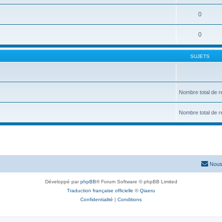
0
0
SUJETS
Nombre total de r
Nombre total de r
Nous
Développé par
phpBB
® Forum Software © phpBB Limited
Traduction française officielle
©
Qiaeru
Confidentialité
|
Conditions