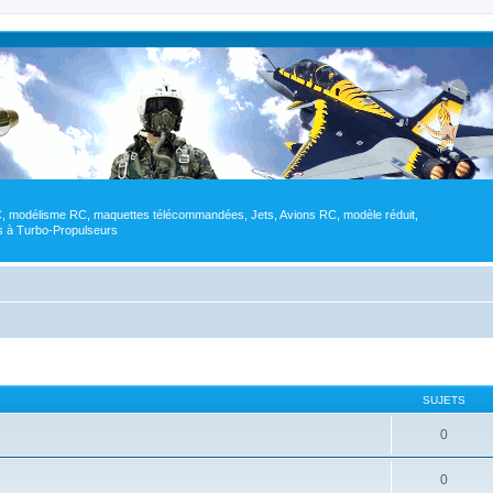
RC, modélisme RC, maquettes télécommandées, Jets, Avions RC, modèle réduit,
res à Turbo-Propulseurs
SUJETS
0
0