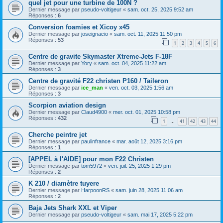
quel jet pour une turbine de 100N ?
Dernier message par
pseudo-voltigeur
«
sam. oct. 25, 2025 9:52 am
Réponses :
6
Conversion foamies et Xicoy x45
Dernier message par
joseignacio
«
sam. oct. 11, 2025 11:50 pm
Réponses :
53
1
2
3
4
5
6
Centre de gravite Skymaster Xtreme-Jets F-18F
Dernier message par
Yory
«
sam. oct. 04, 2025 11:22 am
Réponses :
3
Centre de gravité F22 christen P160 / Taileron
Dernier message par
ice_man
«
ven. oct. 03, 2025 1:56 am
Réponses :
3
Scorpion aviation design
Dernier message par
Claud4900
«
mer. oct. 01, 2025 10:58 pm
Réponses :
432
1
41
42
43
44
…
Cherche peintre jet
Dernier message par
paulinfrance
«
mar. août 12, 2025 3:16 pm
Réponses :
1
[APPEL à l'AIDE] pour mon F22 Christen
Dernier message par
tom5972
«
ven. juil. 25, 2025 1:29 pm
Réponses :
2
K 210 / diamètre tuyere
Dernier message par
HarpoonRS
«
sam. juin 28, 2025 11:06 am
Réponses :
2
Baja Jets Shark XXL et Viper
Dernier message par
pseudo-voltigeur
«
sam. mai 17, 2025 5:22 pm