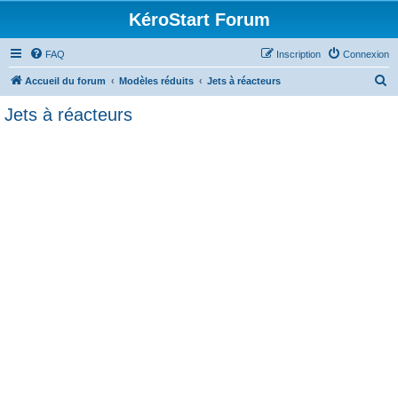
KéroStart Forum
FAQ
Inscription
Connexion
R
Accueil du forum
Modèles réduits
Jets à réacteurs
e
Jets à réacteurs
c
h
e
r
c
h
e
r