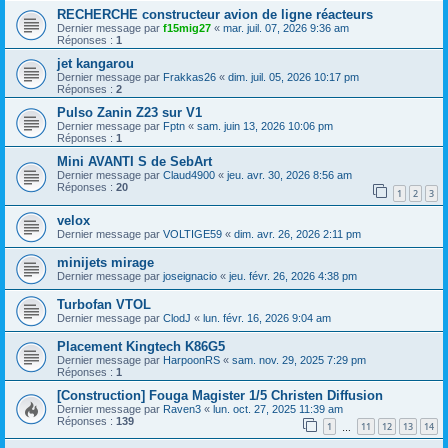
RECHERCHE constructeur avion de ligne réacteurs
Dernier message par
f15mig27
«
mar. juil. 07, 2026 9:36 am
Réponses :
1
jet kangarou
Dernier message par
Frakkas26
«
dim. juil. 05, 2026 10:17 pm
Réponses :
2
Pulso Zanin Z23 sur V1
Dernier message par
Fptn
«
sam. juin 13, 2026 10:06 pm
Réponses :
1
Mini AVANTI S de SebArt
Dernier message par
Claud4900
«
jeu. avr. 30, 2026 8:56 am
Réponses :
20
1
2
3
velox
Dernier message par
VOLTIGE59
«
dim. avr. 26, 2026 2:11 pm
minijets mirage
Dernier message par
joseignacio
«
jeu. févr. 26, 2026 4:38 pm
Turbofan VTOL
Dernier message par
ClodJ
«
lun. févr. 16, 2026 9:04 am
Placement Kingtech K86G5
Dernier message par
HarpoonRS
«
sam. nov. 29, 2025 7:29 pm
Réponses :
1
[Construction] Fouga Magister 1/5 Christen Diffusion
Dernier message par
Raven3
«
lun. oct. 27, 2025 11:39 am
Réponses :
139
1
11
12
13
14
…