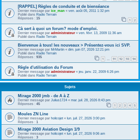
[RAPPEL] Règles de conduite et de bienséance
Dernier message par
ice_man
«
ven. août 05, 2011 1:32 pm
Publié dans
Radio Terrain
Réponses :
15
1
2
Cà sert à quoi un forum? mode d'emploi.
Dernier message par
administrateur
«
ven. févr. 13, 2009 11:36 am
Publié dans
Radio Terrain
Bienvenue à tous! les nouveaux > Présentez-vous ici SVP.
Dernier message par
MrMartin
«
dim. juin 07, 2026 12:21 pm
Publié dans
Radio Terrain
Réponses :
935
1
91
92
93
94
…
Règle d'utilisation du Forum
Dernier message par
administrateur
«
jeu. janv. 22, 2009 6:26 pm
Publié dans
Radio Terrain
Sujets
Mirage 2000 jmb - de A à Z
Dernier message par
Julius1724
«
mar. juil. 28, 2026 8:43 pm
Réponses :
45
1
2
3
4
5
Moules ZN Line
Dernier message par
holicojet
«
lun. juil. 27, 2026 3:00 pm
Réponses :
1
Mirage 2000 Aviation Design 1/9
Dernier message par
holicojet
«
lun. juil. 27, 2026 9:06 am
Réponses :
3