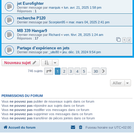
jet Eurofighter
Dernier message par
marquis
«
lun. avr. 21, 2025 1:58 pm
Réponses :
1
recherche P120
Dernier message par
Scorpion95
«
mar. mars 04, 2025 2:41 pm
MB 339 Hangar9
Dernier message par
Richard
«
ven. févr. 28, 2025 1:24 am
Réponses :
17
1
2
Partage d’expérience en jets
Dernier message par
_ulis80
«
jeu. déc. 19, 2024 9:54 pm
Nouveau sujet
Page
1
sur
30
1
2
3
4
5
30
Suivant
746 sujets
…
Aller
PERMISSIONS DU FORUM
Vous
ne pouvez pas
publier de nouveaux sujets dans ce forum
Vous
ne pouvez pas
répondre aux sujets dans ce forum
Vous
ne pouvez pas
modifier vos messages dans ce forum
Vous
ne pouvez pas
supprimer vos messages dans ce forum
Vous
ne pouvez pas
transférer de pièces jointes dans ce forum
Accueil du forum
Fuseau horaire sur
UTC+02:00