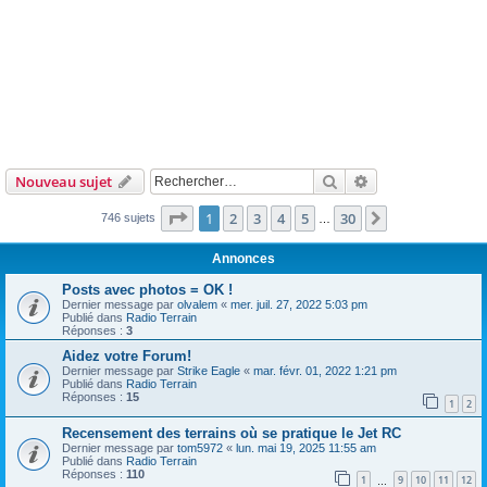
Rechercher
Recherche avanc
Nouveau sujet
Page
1
sur
30
1
2
3
4
5
30
Suivant
746 sujets
…
Annonces
Posts avec photos = OK !
Dernier message par
olvalem
«
mer. juil. 27, 2022 5:03 pm
Publié dans
Radio Terrain
Réponses :
3
Aidez votre Forum!
Dernier message par
Strike Eagle
«
mar. févr. 01, 2022 1:21 pm
Publié dans
Radio Terrain
Réponses :
15
1
2
Recensement des terrains où se pratique le Jet RC
Dernier message par
tom5972
«
lun. mai 19, 2025 11:55 am
Publié dans
Radio Terrain
Réponses :
110
1
9
10
11
12
…