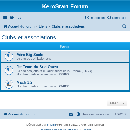
KéroStart Forum
FAQ
Inscription
Connexion
R
Accueil du forum
Liens
Clubs et associations
e
Clubs et associations
c
Forum
h
e
Aéro-Big-Scale
Le site de Jeff Lallemand
r
Jet Team du Sud Ouest
c
Le site des jetteux du sud Ouest de la France (JTSO)
Nombre total de redirections :
279079
h
Mach 2.2
e
Nombre total de redirections :
214839
r
Aller
Accueil du forum
Fuseau horaire sur
UTC+02:00
Développé par
phpBB
® Forum Software © phpBB Limited
Traduction française officielle
©
Qiaeru