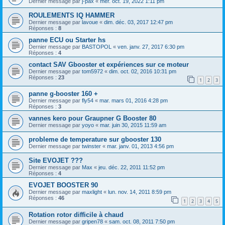
Dernier message par
j-pax
«
mer. oct. 19, 2022 1:11 pm
ROULEMENTS IQ HAMMER
Dernier message par
lavoue
«
dim. déc. 03, 2017 12:47 pm
Réponses :
8
panne ECU ou Starter hs
Dernier message par
BASTOPOL
«
ven. janv. 27, 2017 6:30 pm
Réponses :
4
contact SAV Gbooster et expériences sur ce moteur
Dernier message par
tom5972
«
dim. oct. 02, 2016 10:31 pm
Réponses :
23
1
2
3
panne g-booster 160 +
Dernier message par
fly54
«
mar. mars 01, 2016 4:28 pm
Réponses :
3
vannes kero pour Graupner G Booster 80
Dernier message par
yoyo
«
mar. juin 30, 2015 11:59 am
probleme de temperature sur gbooster 130
Dernier message par
twinster
«
mar. janv. 01, 2013 4:56 pm
Site EVOJET ???
Dernier message par
Max
«
jeu. déc. 22, 2011 11:52 pm
Réponses :
4
EVOJET BOOSTER 90
Dernier message par
maxlight
«
lun. nov. 14, 2011 8:59 pm
Réponses :
46
1
2
3
4
5
Rotation rotor difficile à chaud
Dernier message par
gripen78
«
sam. oct. 08, 2011 7:50 pm