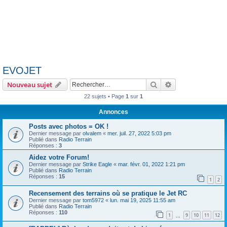
EVOJET
Rechercher
Recherche avanc
Nouveau sujet
22 sujets • Page
1
sur
1
Annonces
Posts avec photos = OK !
Dernier message par
olvalem
«
mer. juil. 27, 2022 5:03 pm
Publié dans
Radio Terrain
Réponses :
3
Aidez votre Forum!
Dernier message par
Strike Eagle
«
mar. févr. 01, 2022 1:21 pm
Publié dans
Radio Terrain
Réponses :
15
1
2
Recensement des terrains où se pratique le Jet RC
Dernier message par
tom5972
«
lun. mai 19, 2025 11:55 am
Publié dans
Radio Terrain
Réponses :
110
1
9
10
11
12
…