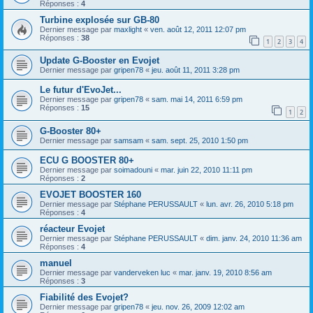
Réponses :
4
Turbine explosée sur GB-80
Dernier message par
maxlight
«
ven. août 12, 2011 12:07 pm
Réponses :
38
1
2
3
4
Update G-Booster en Evojet
Dernier message par
gripen78
«
jeu. août 11, 2011 3:28 pm
Le futur d'EvoJet...
Dernier message par
gripen78
«
sam. mai 14, 2011 6:59 pm
Réponses :
15
1
2
G-Booster 80+
Dernier message par
samsam
«
sam. sept. 25, 2010 1:50 pm
ECU G BOOSTER 80+
Dernier message par
soimadouni
«
mar. juin 22, 2010 11:11 pm
Réponses :
2
EVOJET BOOSTER 160
Dernier message par
Stéphane PERUSSAULT
«
lun. avr. 26, 2010 5:18 pm
Réponses :
4
réacteur Evojet
Dernier message par
Stéphane PERUSSAULT
«
dim. janv. 24, 2010 11:36 am
Réponses :
4
manuel
Dernier message par
vanderveken luc
«
mar. janv. 19, 2010 8:56 am
Réponses :
3
Fiabilité des Evojet?
Dernier message par
gripen78
«
jeu. nov. 26, 2009 12:02 am