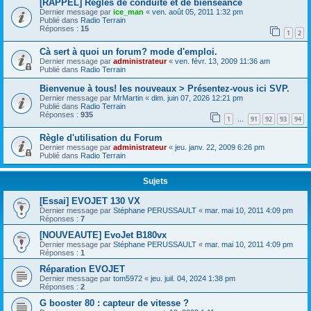
[RAPPEL] Règles de conduite et de bienséance
Dernier message par
ice_man
«
ven. août 05, 2011 1:32 pm
Publié dans
Radio Terrain
Réponses :
15
1
2
Cà sert à quoi un forum? mode d'emploi.
Dernier message par
administrateur
«
ven. févr. 13, 2009 11:36 am
Publié dans
Radio Terrain
Bienvenue à tous! les nouveaux > Présentez-vous ici SVP.
Dernier message par
MrMartin
«
dim. juin 07, 2026 12:21 pm
Publié dans
Radio Terrain
Réponses :
935
1
91
92
93
94
…
Règle d'utilisation du Forum
Dernier message par
administrateur
«
jeu. janv. 22, 2009 6:26 pm
Publié dans
Radio Terrain
Sujets
[Essai] EVOJET 130 VX
Dernier message par
Stéphane PERUSSAULT
«
mar. mai 10, 2011 4:09 pm
Réponses :
7
[NOUVEAUTE] EvoJet B180vx
Dernier message par
Stéphane PERUSSAULT
«
mar. mai 10, 2011 4:09 pm
Réponses :
1
Réparation EVOJET
Dernier message par
tom5972
«
jeu. juil. 04, 2024 1:38 pm
Réponses :
2
G booster 80 : capteur de vitesse ?