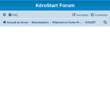
KéroStart Forum
FAQ
Inscription
Connexion
R
Accueil du forum
Motorisations
Réacteurs et Turbo-Propulseurs
EVOJET
e
c
h
e
r
c
h
e
r