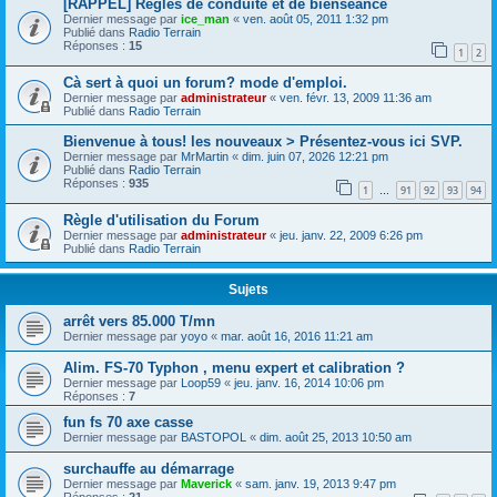
[RAPPEL] Règles de conduite et de bienséance
Dernier message par
ice_man
«
ven. août 05, 2011 1:32 pm
Publié dans
Radio Terrain
Réponses :
15
1
2
Cà sert à quoi un forum? mode d'emploi.
Dernier message par
administrateur
«
ven. févr. 13, 2009 11:36 am
Publié dans
Radio Terrain
Bienvenue à tous! les nouveaux > Présentez-vous ici SVP.
Dernier message par
MrMartin
«
dim. juin 07, 2026 12:21 pm
Publié dans
Radio Terrain
Réponses :
935
1
91
92
93
94
…
Règle d'utilisation du Forum
Dernier message par
administrateur
«
jeu. janv. 22, 2009 6:26 pm
Publié dans
Radio Terrain
Sujets
arrêt vers 85.000 T/mn
Dernier message par
yoyo
«
mar. août 16, 2016 11:21 am
Alim. FS-70 Typhon , menu expert et calibration ?
Dernier message par
Loop59
«
jeu. janv. 16, 2014 10:06 pm
Réponses :
7
fun fs 70 axe casse
Dernier message par
BASTOPOL
«
dim. août 25, 2013 10:50 am
surchauffe au démarrage
Dernier message par
Maverick
«
sam. janv. 19, 2013 9:47 pm
Réponses :
21