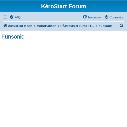
KéroStart Forum
FAQ
Inscription
Connexion
R
Accueil du forum
Motorisations
Réacteurs et Turbo-Propulseurs
Funsonic
e
Funsonic
c
h
e
r
c
h
e
r