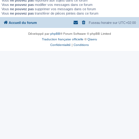
Vous
ne pouvez pas
répondre aux sujets dans ce forum
Vous
ne pouvez pas
modifier vos messages dans ce forum
Vous
ne pouvez pas
supprimer vos messages dans ce forum
Vous
ne pouvez pas
transférer de pièces jointes dans ce forum
Accueil du forum
Fuseau horaire sur
UTC+02:00
Développé par
phpBB
® Forum Software © phpBB Limited
Traduction française officielle
©
Qiaeru
Confidentialité
|
Conditions