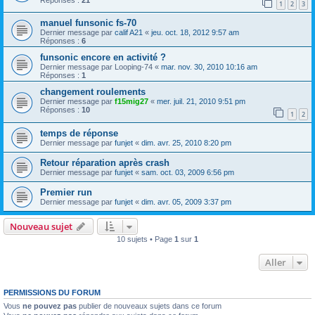
1
2
3
manuel funsonic fs-70
Dernier message par
calif A21
«
jeu. oct. 18, 2012 9:57 am
Réponses :
6
funsonic encore en activité ?
Dernier message par
Looping-74
«
mar. nov. 30, 2010 10:16 am
Réponses :
1
changement roulements
Dernier message par
f15mig27
«
mer. juil. 21, 2010 9:51 pm
Réponses :
10
1
2
temps de réponse
Dernier message par
funjet
«
dim. avr. 25, 2010 8:20 pm
Retour réparation après crash
Dernier message par
funjet
«
sam. oct. 03, 2009 6:56 pm
Premier run
Dernier message par
funjet
«
dim. avr. 05, 2009 3:37 pm
Nouveau sujet
10 sujets • Page
1
sur
1
Aller
PERMISSIONS DU FORUM
Vous
ne pouvez pas
publier de nouveaux sujets dans ce forum