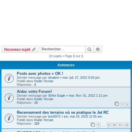
Rechercher
Recherche avanc
Nouveau sujet
10 sujets • Page
1
sur
1
Annonces
Posts avec photos = OK !
Dernier message par
olvalem
«
mer. juil. 27, 2022 5:03 pm
Publié dans
Radio Terrain
Réponses :
3
Aidez votre Forum!
Dernier message par
Strike Eagle
«
mar. févr. 01, 2022 1:21 pm
Publié dans
Radio Terrain
Réponses :
15
1
2
Recensement des terrains où se pratique le Jet RC
Dernier message par
tom5972
«
lun. mai 19, 2025 11:55 am
Publié dans
Radio Terrain
Réponses :
110
1
9
10
11
12
…