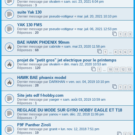
Dernier message par
olvalem
«
sam. oct. 23, 2021 6:04 pm
Réponses :
3
suite Yak 130
Dernier message par
pseudo-voltigeur
«
mar. juil. 20, 2021 10:10 pm
YAK 130 FMS
Dernier message par
pseudo-voltigeur
«
mar. juil. 06, 2021 12:53 pm
Réponses :
20
1
2
3
BAE HAWK PHOENIX 90mm
Dernier message par
cabriole
«
sam. mai 23, 2020 11:58 pm
Réponses :
68
1
4
5
6
7
…
projet de "petit gros" jet electrique pour le printemps
Dernier message par
olvalem
«
dim. mars 22, 2020 10:53 am
Réponses :
120
1
10
11
12
13
…
HAWK BAE phœnix model
Dernier message par
DARKHAN
«
ven. oct. 04, 2019 10:10 pm
Réponses :
28
1
2
3
Site jets edf f-hobby.com
Dernier message par
yaeger
«
sam. août 03, 2019 10:59 am
Réponses :
1
REGLAGE DU MODE SUR GYRO HOBBY EAGLE ET T18
Dernier message par
yanou
«
sam. déc. 22, 2018 11:06 pm
Réponses :
7
F9F Panther Ziroli
Dernier message par
granit
«
lun. nov. 12, 2018 7:51 pm
Réponses :
19
1
2