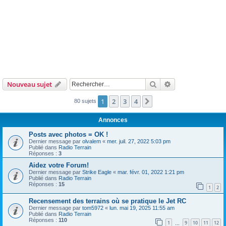
Rechercher
Recherche avanc
Nouveau sujet
1
2
3
4
Suivant
80 sujets
Annonces
Posts avec photos = OK !
Dernier message par
olvalem
«
mer. juil. 27, 2022 5:03 pm
Publié dans
Radio Terrain
Réponses :
3
Aidez votre Forum!
Dernier message par
Strike Eagle
«
mar. févr. 01, 2022 1:21 pm
Publié dans
Radio Terrain
Réponses :
15
1
2
Recensement des terrains où se pratique le Jet RC
Dernier message par
tom5972
«
lun. mai 19, 2025 11:55 am
Publié dans
Radio Terrain
Réponses :
110
1
9
10
11
12
…