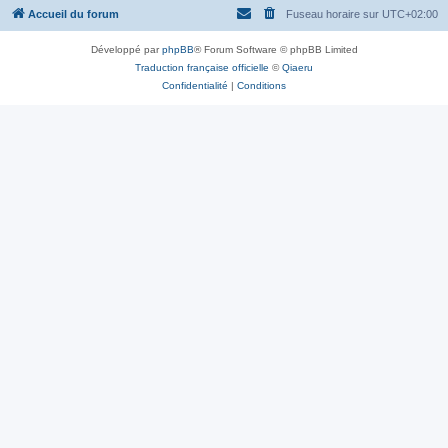
Accueil du forum
Fuseau horaire sur
UTC+02:00
Développé par
phpBB
® Forum Software © phpBB Limited
Traduction française officielle
©
Qiaeru
Confidentialité
|
Conditions