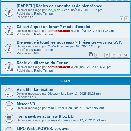
[RAPPEL] Règles de conduite et de bienséance
Dernier message par
ice_man
«
ven. août 05, 2011 1:32 pm
Publié dans
Radio Terrain
Réponses :
15
1
2
Cà sert à quoi un forum? mode d'emploi.
Dernier message par
administrateur
«
ven. févr. 13, 2009 11:36 am
Publié dans
Radio Terrain
Bienvenue à tous! les nouveaux > Présentez-vous ici SVP.
Dernier message par
MrMartin
«
dim. juin 07, 2026 12:21 pm
Publié dans
Radio Terrain
Réponses :
935
1
91
92
93
94
…
Règle d'utilisation du Forum
Dernier message par
administrateur
«
jeu. janv. 22, 2009 6:26 pm
Publié dans
Radio Terrain
Sujets
Avis film lamination
Dernier message par
Diegau
«
lun. janv. 13, 2025 10:28 pm
Réponses :
3
Meteor V3
Dernier message par
Moe Turner
«
jeu. juin 27, 2024 9:07 am
Tomahawk aviation swift S1 EDF
Dernier message par
scaryxxl
«
sam. mars 12, 2022 11:21 am
LIPO WELLPOWER, vos avis