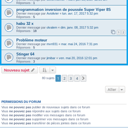
Réponses :
1
programmation inversion de poussée Super Viper 8S
Dernier message par
Aviolivier
«
lun. avr. 17, 2017 5:32 pm
Réponses :
5
habu 32 x
Dernier message par
olvalem
«
dim. janv. 08, 2017 5:32 pm
Réponses :
18
1
2
Problème moteur
Dernier message par
mvn931
«
mar. mai 24, 2016 7:31 pm
Réponses :
5
Stinger 64
Dernier message par
jimibar
«
ven. mai 20, 2016 12:01 pm
Réponses :
3
Nouveau sujet
1
2
3
4
Suivant
80 sujets
Aller
PERMISSIONS DU FORUM
Vous
ne pouvez pas
publier de nouveaux sujets dans ce forum
Vous
ne pouvez pas
répondre aux sujets dans ce forum
Vous
ne pouvez pas
modifier vos messages dans ce forum
Vous
ne pouvez pas
supprimer vos messages dans ce forum
Vous
ne pouvez pas
transférer de pièces jointes dans ce forum