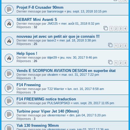
Projet F-8 Crusader 90mm
Dernier message par
baronrouge
«
jeu. sept. 13, 2018 10:15 pm
SEBART Mini Avanti S
Dernier message par
JMO25
«
mer. août 01, 2018 8:32 pm
Réponses :
32
1
2
3
4
nouveau jet avec un petit air que je connais !!!
Dernier message par
laser2
«
mer. juil. 18, 2018 3:38 pm
Réponses :
25
1
2
3
Help lipos !
Dernier message par
titijet39
«
jeu. nov. 30, 2017 9:46 pm
Réponses :
26
1
2
3
Vends E SCORPION AVIATION DESIGN en superbe état
Dernier message par
olvalem
«
mar. oct. 31, 2017 7:22 pm
Réponses :
3
F14 Freewing
Dernier message par
T22 Warrior
«
lun. oct. 16, 2017 8:58 am
Réponses :
9
F14 FREEWING notice traduction
Dernier message par
PULSAR3PSKD
«
ven. sept. 29, 2017 11:05 pm
Turbine pour Viper Jet 140 (90mm)
Dernier message par
oliviermismer
«
dim. juin 04, 2017 5:20 pm
Réponses :
3
Yak 130 freewing 90mm
Dernier message par
oliviermismer
«
sam. juin 03, 2017 12:36 am