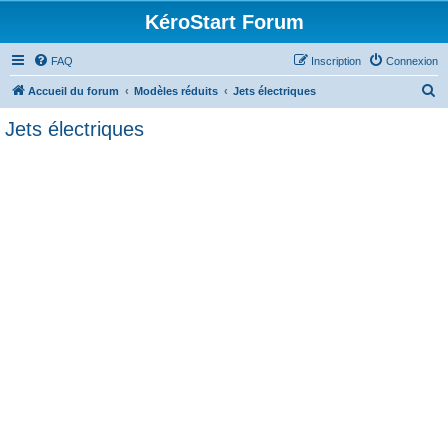
KéroStart Forum
FAQ
Inscription
Connexion
R
Accueil du forum
Modèles réduits
Jets électriques
e
Jets électriques
c
h
e
r
c
h
e
r