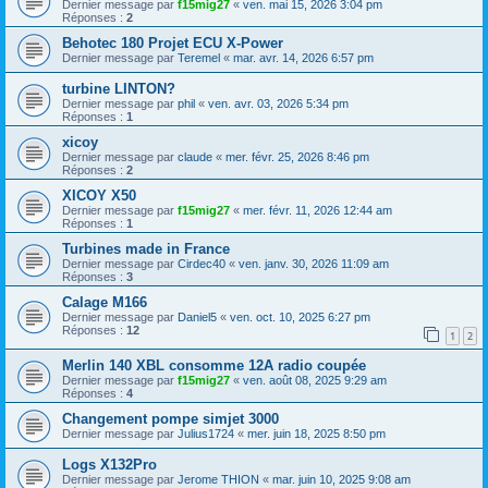
Dernier message par
f15mig27
«
ven. mai 15, 2026 3:04 pm
Réponses :
2
Behotec 180 Projet ECU X-Power
Dernier message par
Teremel
«
mar. avr. 14, 2026 6:57 pm
turbine LINTON?
Dernier message par
phil
«
ven. avr. 03, 2026 5:34 pm
Réponses :
1
xicoy
Dernier message par
claude
«
mer. févr. 25, 2026 8:46 pm
Réponses :
2
XICOY X50
Dernier message par
f15mig27
«
mer. févr. 11, 2026 12:44 am
Réponses :
1
Turbines made in France
Dernier message par
Cirdec40
«
ven. janv. 30, 2026 11:09 am
Réponses :
3
Calage M166
Dernier message par
Daniel5
«
ven. oct. 10, 2025 6:27 pm
Réponses :
12
1
2
Merlin 140 XBL consomme 12A radio coupée
Dernier message par
f15mig27
«
ven. août 08, 2025 9:29 am
Réponses :
4
Changement pompe simjet 3000
Dernier message par
Julius1724
«
mer. juin 18, 2025 8:50 pm
Logs X132Pro
Dernier message par
Jerome THION
«
mar. juin 10, 2025 9:08 am