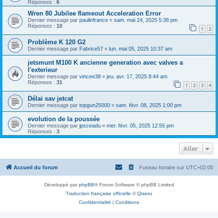
Réponses :
6
Wren 80 Jubilee flameout Acceleration Error
Dernier message par
paulinfrance
«
sam. mai 24, 2025 5:38 pm
Réponses :
10
1
2
Problème K 120 G2
Dernier message par
Fabrice57
«
lun. mai 05, 2025 10:37 am
jetsmunt M100 K ancienne generation avec valves a
l'exterieur
Dernier message par
vincee38
«
jeu. avr. 17, 2025 8:44 am
Réponses :
31
1
2
3
4
Délai sav jetcat
Dernier message par
topgun25000
«
sam. févr. 08, 2025 1:00 pm
evolution de la poussée
Dernier message par
jpsceadu
«
mer. févr. 05, 2025 12:55 pm
Réponses :
3
Aller
Accueil du forum
Fuseau horaire sur
UTC+02:00
Développé par
phpBB
® Forum Software © phpBB Limited
Traduction française officielle
©
Qiaeru
Confidentialité
|
Conditions