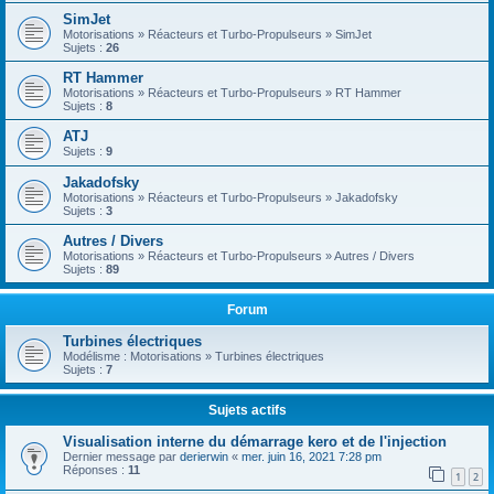
SimJet
Motorisations » Réacteurs et Turbo-Propulseurs » SimJet
Sujets :
26
RT Hammer
Motorisations » Réacteurs et Turbo-Propulseurs » RT Hammer
Sujets :
8
ATJ
Sujets :
9
Jakadofsky
Motorisations » Réacteurs et Turbo-Propulseurs » Jakadofsky
Sujets :
3
Autres / Divers
Motorisations » Réacteurs et Turbo-Propulseurs » Autres / Divers
Sujets :
89
Forum
Turbines électriques
Modélisme : Motorisations » Turbines électriques
Sujets :
7
Sujets actifs
Visualisation interne du démarrage kero et de l'injection
Dernier message par
derierwin
«
mer. juin 16, 2021 7:28 pm
Réponses :
11
1
2