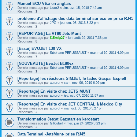
Manuel ECU V6.x en anglais
Dernier message par
laser2
«
dim. avr. 15, 2018 7:42 am
Réponses :
1
probleme d'affichage des data terminal sur ecu en prise RJ45
Dernier message par
JPG
«
jeu. oct. 03, 2013 3:22 pm
Réponses :
2
[REPORTAGE] La VT80 Jets-Munt
Dernier message par
f15mig27
«
lun. août 29, 2011 7:36 pm
Réponses :
8
[Essai] EVOJET 130 VX
Dernier message par
Stéphane PERUSSAULT
«
mar. mai 10, 2011 4:09 pm
Réponses :
7
[NOUVEAUTE] EvoJet B180vx
Dernier message par
Stéphane PERUSSAULT
«
mar. mai 10, 2011 4:09 pm
Réponses :
1
[Reportage] les réacteurs SIMJET, le fadec Gaspar Espiell
Dernier message par
autorot
«
sam. nov. 06, 2010 6:09 pm
[Reportage] En visite chez JETS MUNT
Dernier message par
autorot
«
jeu. oct. 07, 2010 11:57 am
[Reportage] En visite chez JET CENTRAL à Mexico City
Dernier message par
autorot
«
mar. oct. 05, 2010 3:27 pm
Réponses :
2
Transformation Jetcat Gazstart en kerostart
Dernier message par
Gilloubell
«
mer. juin 24, 2026 3:23 pm
Réponses :
2
Data Terminal -JetsMunt- prise RJ45