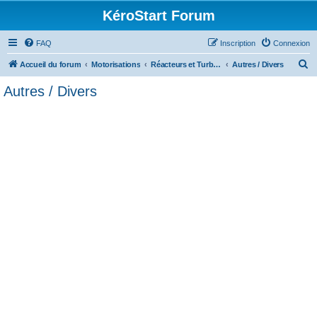
KéroStart Forum
FAQ
Inscription
Connexion
R
Accueil du forum
Motorisations
Réacteurs et Turbo-Propulseurs
Autres / Divers
e
Autres / Divers
c
h
e
r
c
h
e
r