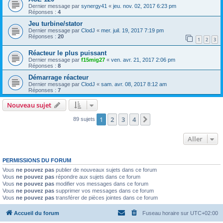
Dernier message par
synergy41
«
jeu. nov. 02, 2017 6:23 pm
Réponses :
4
Jeu turbine/stator
Dernier message par
ClodJ
«
mer. juil. 19, 2017 7:19 pm
Réponses :
20
1
2
3
Réacteur le plus puissant
Dernier message par
f15mig27
«
ven. avr. 21, 2017 2:06 pm
Réponses :
8
Démarrage réacteur
Dernier message par
ClodJ
«
sam. avr. 08, 2017 8:12 am
Réponses :
7
Nouveau sujet
1
2
3
4
Suivant
89 sujets
Aller
PERMISSIONS DU FORUM
Vous
ne pouvez pas
publier de nouveaux sujets dans ce forum
Vous
ne pouvez pas
répondre aux sujets dans ce forum
Vous
ne pouvez pas
modifier vos messages dans ce forum
Vous
ne pouvez pas
supprimer vos messages dans ce forum
Vous
ne pouvez pas
transférer de pièces jointes dans ce forum
Accueil du forum
Fuseau horaire sur
UTC+02:00