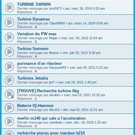
TURBINE SWIWIN
Dernier message par
tom5972
«
jeu. sept. 26, 2024 5:25 pm
Réponses :
1
Turbine Dynamax
Dernier message par
Claud4900
«
jeu. mars 14, 2024 8:56 am
Réponses :
4
Variation du PW max
Dernier message par
Majax
«
mar. nov. 29, 2022 11:54 am
Réponses :
2
Turbine Swinwin
Dernier message par
filramo
«
ven. juin 25, 2021 9:30 pm
Réponses :
4
puissance d'un réacteur
Dernier message par
HarpoonRS
«
ven. juin 18, 2021 6:22 pm
Réponses :
6
Turbines Jetialia
Dernier message par
jet7
«
mer. mai 19, 2021 1:49 pm
[TROUVE] Recherche turbine 6kg
Dernier message par
olvalem
«
sam. mai 15, 2021 12:32 pm
Réponses :
1
Batterie IQ-Hammer
Dernier message par
Nico53
«
dim. mai 02, 2021 11:51 am
merlin m140 qui cale a l'acceleration
Dernier message par
camilodo
«
sam. déc. 19, 2020 1:25 am
Réponses :
2
recherche pieces pour reacteur k210