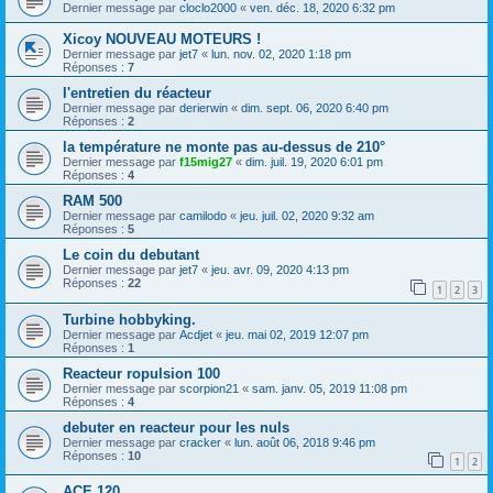
Dernier message par
cloclo2000
«
ven. déc. 18, 2020 6:32 pm
Xicoy NOUVEAU MOTEURS !
Dernier message par
jet7
«
lun. nov. 02, 2020 1:18 pm
Réponses :
7
l'entretien du réacteur
Dernier message par
derierwin
«
dim. sept. 06, 2020 6:40 pm
Réponses :
2
la température ne monte pas au-dessus de 210°
Dernier message par
f15mig27
«
dim. juil. 19, 2020 6:01 pm
Réponses :
4
RAM 500
Dernier message par
camilodo
«
jeu. juil. 02, 2020 9:32 am
Réponses :
5
Le coin du debutant
Dernier message par
jet7
«
jeu. avr. 09, 2020 4:13 pm
Réponses :
22
1
2
3
Turbine hobbyking.
Dernier message par
Acdjet
«
jeu. mai 02, 2019 12:07 pm
Réponses :
1
Reacteur ropulsion 100
Dernier message par
scorpion21
«
sam. janv. 05, 2019 11:08 pm
Réponses :
4
debuter en reacteur pour les nuls
Dernier message par
cracker
«
lun. août 06, 2018 9:46 pm
Réponses :
10
1
2
ACE 120