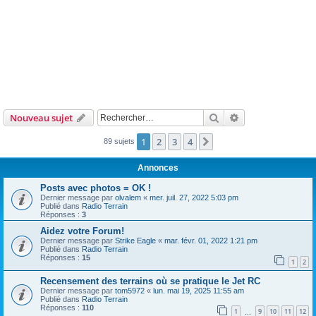
Rechercher
Recherche avanc
Nouveau sujet
1
2
3
4
Suivant
89 sujets
Annonces
Posts avec photos = OK !
Dernier message par
olvalem
«
mer. juil. 27, 2022 5:03 pm
Publié dans
Radio Terrain
Réponses :
3
Aidez votre Forum!
Dernier message par
Strike Eagle
«
mar. févr. 01, 2022 1:21 pm
Publié dans
Radio Terrain
Réponses :
15
1
2
Recensement des terrains où se pratique le Jet RC
Dernier message par
tom5972
«
lun. mai 19, 2025 11:55 am
Publié dans
Radio Terrain
Réponses :
110
1
9
10
11
12
…