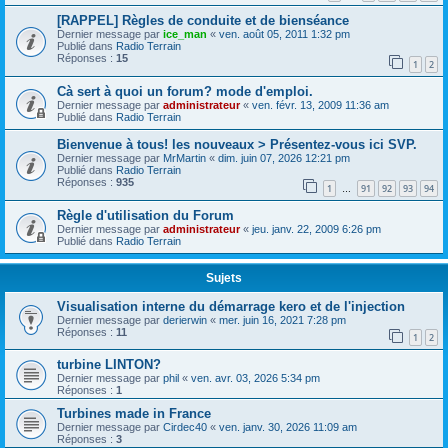
[RAPPEL] Règles de conduite et de bienséance
Dernier message par
ice_man
«
ven. août 05, 2011 1:32 pm
Publié dans
Radio Terrain
Réponses :
15
1
2
Cà sert à quoi un forum? mode d'emploi.
Dernier message par
administrateur
«
ven. févr. 13, 2009 11:36 am
Publié dans
Radio Terrain
Bienvenue à tous! les nouveaux > Présentez-vous ici SVP.
Dernier message par
MrMartin
«
dim. juin 07, 2026 12:21 pm
Publié dans
Radio Terrain
Réponses :
935
1
91
92
93
94
…
Règle d'utilisation du Forum
Dernier message par
administrateur
«
jeu. janv. 22, 2009 6:26 pm
Publié dans
Radio Terrain
Sujets
Visualisation interne du démarrage kero et de l'injection
Dernier message par
derierwin
«
mer. juin 16, 2021 7:28 pm
Réponses :
11
1
2
turbine LINTON?
Dernier message par
phil
«
ven. avr. 03, 2026 5:34 pm
Réponses :
1
Turbines made in France
Dernier message par
Cirdec40
«
ven. janv. 30, 2026 11:09 am
Réponses :
3