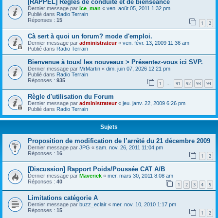
[RAPPEL] Règles de conduite et de bienséance
Dernier message par
ice_man
«
ven. août 05, 2011 1:32 pm
Publié dans
Radio Terrain
Réponses :
15
1
2
Cà sert à quoi un forum? mode d'emploi.
Dernier message par
administrateur
«
ven. févr. 13, 2009 11:36 am
Publié dans
Radio Terrain
Bienvenue à tous! les nouveaux > Présentez-vous ici SVP.
Dernier message par
MrMartin
«
dim. juin 07, 2026 12:21 pm
Publié dans
Radio Terrain
Réponses :
935
1
91
92
93
94
…
Règle d'utilisation du Forum
Dernier message par
administrateur
«
jeu. janv. 22, 2009 6:26 pm
Publié dans
Radio Terrain
Sujets
Proposition de modification de l’arrêté du 21 décembre 2009
Dernier message par
JPG
«
sam. nov. 26, 2011 11:04 pm
Réponses :
16
1
2
[Discussion] Rapport Poids/Poussée CAT A/B
Dernier message par
Maverick
«
mer. mars 30, 2011 8:08 am
Réponses :
40
1
2
3
4
5
Limitations catégorie A
Dernier message par
buzz_eclair
«
mer. nov. 10, 2010 1:17 pm
Réponses :
15
1
2