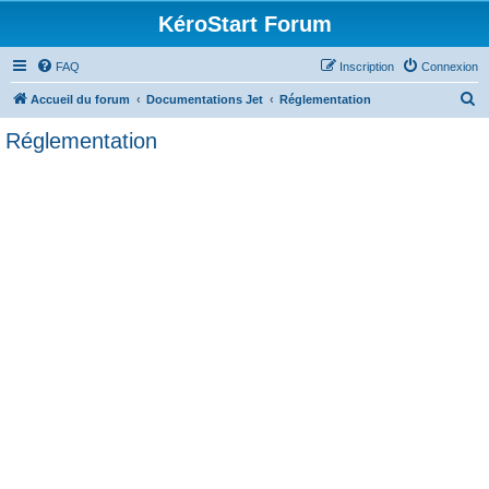
KéroStart Forum
FAQ
Inscription
Connexion
R
Accueil du forum
Documentations Jet
Réglementation
e
Réglementation
c
h
e
r
c
h
e
r