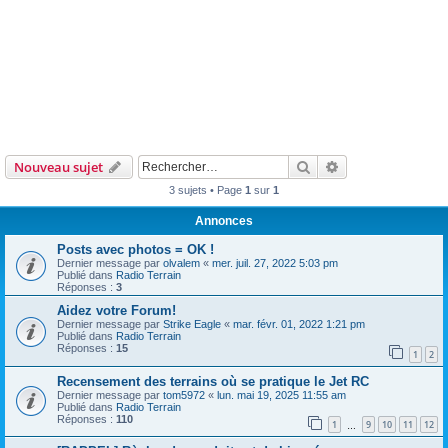
Rechercher
Recherche avanc
Nouveau sujet
3 sujets • Page
1
sur
1
Annonces
Posts avec photos = OK !
Dernier message par
olvalem
«
mer. juil. 27, 2022 5:03 pm
Publié dans
Radio Terrain
Réponses :
3
Aidez votre Forum!
Dernier message par
Strike Eagle
«
mar. févr. 01, 2022 1:21 pm
Publié dans
Radio Terrain
Réponses :
15
1
2
Recensement des terrains où se pratique le Jet RC
Dernier message par
tom5972
«
lun. mai 19, 2025 11:55 am
Publié dans
Radio Terrain
Réponses :
110
1
9
10
11
12
…