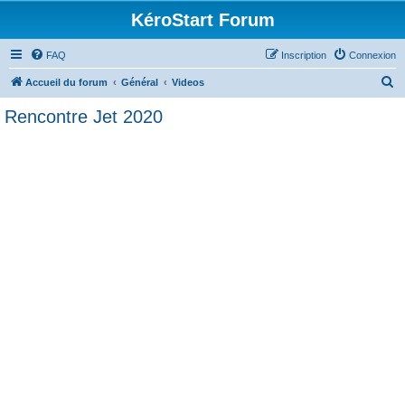
KéroStart Forum
FAQ
Inscription
Connexion
R
Accueil du forum
Général
Videos
e
Rencontre Jet 2020
c
h
e
r
c
h
e
r