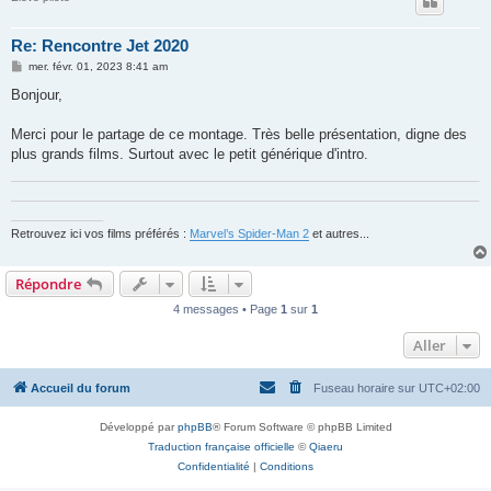
Re: Rencontre Jet 2020
M
mer. févr. 01, 2023 8:41 am
e
s
Bonjour,
s
a
g
Merci pour le partage de ce montage. Très belle présentation, digne des
e
plus grands films. Surtout avec le petit générique d'intro.
_____________________________________________________________
_____________________________________________________________
____________
Retrouvez ici vos films préférés :
Marvel’s Spider-Man 2
et autres...
Répondre
4 messages • Page
1
sur
1
Aller
Accueil du forum
Fuseau horaire sur
UTC+02:00
Développé par
phpBB
® Forum Software © phpBB Limited
Traduction française officielle
©
Qiaeru
Confidentialité
|
Conditions