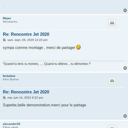
.
Majax
Moustachu
Re: Rencontre Jet 2020
M
sam. sept. 26, 2020 12:23 pm
e
s
sympa comme montage , merci de partager
s
a
g
e
"Quand tu tires tu montes, .... Quand tu détires... tu démontes !"
fenlabize
Kéro Burner
Re: Rencontre Jet 2020
M
mar. juin 14, 2022 6:22 pm
e
s
Superbe,belle demonstration,merci pour le partage
s
a
g
e
alexandre35
Elève pilote