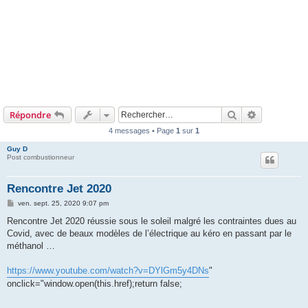
Rechercher
Recherche 
Répondre
4 messages • Page
1
sur
1
Guy D
Post combustionneur
Rencontre Jet 2020
M
ven. sept. 25, 2020 9:07 pm
e
s
Rencontre Jet 2020 réussie sous le soleil malgré les contraintes dues au
s
Covid, avec de beaux modèles de l’électrique au kéro en passant par le
a
g
méthanol …
e
https://www.youtube.com/watch?v=DYlGm5y4DNs
"
onclick="window.open(this.href);return false;