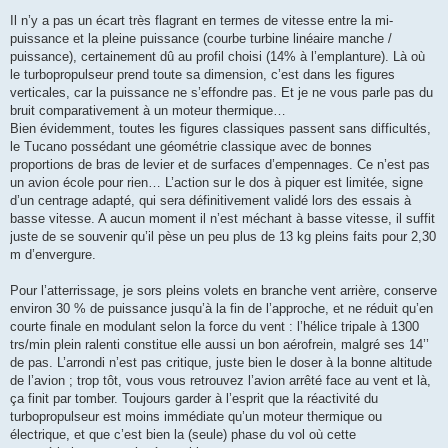
Il n’y a pas un écart très flagrant en termes de vitesse entre la mi-
puissance et la pleine puissance (courbe turbine linéaire manche /
puissance), certainement dû au profil choisi (14% à l’emplanture). Là où
le turbopropulseur prend toute sa dimension, c’est dans les figures
verticales, car la puissance ne s’effondre pas. Et je ne vous parle pas du
bruit comparativement à un moteur thermique…
Bien évidemment, toutes les figures classiques passent sans difficultés,
le Tucano possédant une géométrie classique avec de bonnes
proportions de bras de levier et de surfaces d’empennages. Ce n’est pas
un avion école pour rien… L’action sur le dos à piquer est limitée, signe
d’un centrage adapté, qui sera définitivement validé lors des essais à
basse vitesse. A aucun moment il n’est méchant à basse vitesse, il suffit
juste de se souvenir qu’il pèse un peu plus de 13 kg pleins faits pour 2,30
m d’envergure.
Pour l’atterrissage, je sors pleins volets en branche vent arrière, conserve
environ 30 % de puissance jusqu’à la fin de l’approche, et ne réduit qu’en
courte finale en modulant selon la force du vent : l’hélice tripale à 1300
trs/min plein ralenti constitue elle aussi un bon aérofrein, malgré ses 14’’
de pas. L’arrondi n’est pas critique, juste bien le doser à la bonne altitude
de l’avion ; trop tôt, vous vous retrouvez l’avion arrêté face au vent et là,
ça finit par tomber. Toujours garder à l’esprit que la réactivité du
turbopropulseur est moins immédiate qu’un moteur thermique ou
électrique, et que c’est bien la (seule) phase du vol où cette