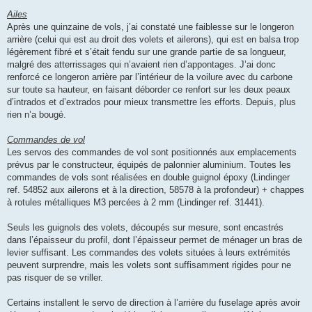
Ailes
Après une quinzaine de vols, j’ai constaté une faiblesse sur le longeron
arrière (celui qui est au droit des volets et ailerons), qui est en balsa trop
légèrement fibré et s’était fendu sur une grande partie de sa longueur,
malgré des atterrissages qui n’avaient rien d’appontages. J’ai donc
renforcé ce longeron arrière par l’intérieur de la voilure avec du carbone
sur toute sa hauteur, en faisant déborder ce renfort sur les deux peaux
d’intrados et d’extrados pour mieux transmettre les efforts. Depuis, plus
rien n’a bougé.
Commandes de vol
Les servos des commandes de vol sont positionnés aux emplacements
prévus par le constructeur, équipés de palonnier aluminium. Toutes les
commandes de vols sont réalisées en double guignol époxy (Lindinger
ref. 54852 aux ailerons et à la direction, 58578 à la profondeur) + chappes
à rotules métalliques M3 percées à 2 mm (Lindinger ref. 31441).
Seuls les guignols des volets, découpés sur mesure, sont encastrés
dans l’épaisseur du profil, dont l’épaisseur permet de ménager un bras de
levier suffisant. Les commandes des volets situées à leurs extrémités
peuvent surprendre, mais les volets sont suffisamment rigides pour ne
pas risquer de se vriller.
Certains installent le servo de direction à l’arrière du fuselage après avoir