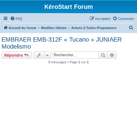
KéroStart Forum
FAQ
Inscription
Connexion
R
Accueil du forum
Modèles réduits
Avions à Turbo-Propulseurs
e
EMBRAER EMB-312F « Tucano » JUNIAER
c
Modelismo
h
Rechercher
Recherche 
Répondre
e
8 messages • Page
1
sur
1
r
c
h
e
r