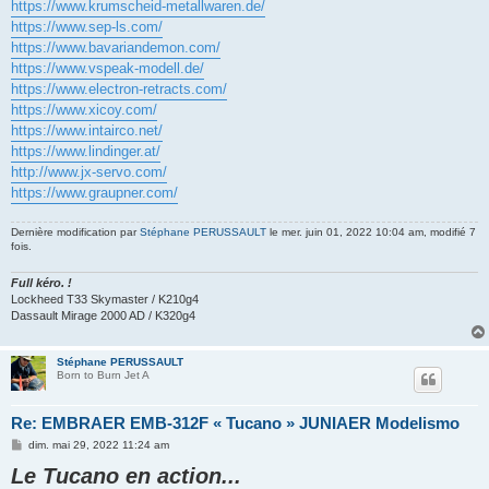
https://www.krumscheid-metallwaren.de/
https://www.sep-ls.com/
https://www.bavariandemon.com/
https://www.vspeak-modell.de/
https://www.electron-retracts.com/
https://www.xicoy.com/
https://www.intairco.net/
https://www.lindinger.at/
http://www.jx-servo.com/
https://www.graupner.com/
Dernière modification par
Stéphane PERUSSAULT
le mer. juin 01, 2022 10:04 am, modifié 7
fois.
Full kéro. !
Lockheed T33 Skymaster / K210g4
Dassault Mirage 2000 AD / K320g4
Stéphane PERUSSAULT
Born to Burn Jet A
Re: EMBRAER EMB-312F « Tucano » JUNIAER Modelismo
M
dim. mai 29, 2022 11:24 am
e
Le Tucano en action...
s
s