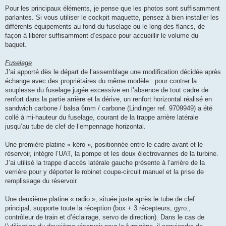
Pour les principaux éléments, je pense que les photos sont suffisamment
parlantes. Si vous utiliser le cockpit maquette, pensez à bien installer les
différents équipements au fond du fuselage ou le long des flancs, de
façon à libérer suffisamment d’espace pour accueillir le volume du
baquet.
Fuselage
J’ai apporté dès le départ de l’assemblage une modification décidée après
échange avec des propriétaires du même modèle : pour contrer la
souplesse du fuselage jugée excessive en l’absence de tout cadre de
renfort dans la partie arrière et la dérive, un renfort horizontal réalisé en
sandwich carbone / balsa 6mm / carbone (Lindinger ref. 9709949) a été
collé à mi-hauteur du fuselage, courant de la trappe arrière latérale
jusqu’au tube de clef de l’empennage horizontal.
Une première platine « kéro », positionnée entre le cadre avant et le
réservoir, intègre l’UAT, la pompe et les deux électrovannes de la turbine.
J’ai utilisé la trappe d’accès latérale gauche présente à l’arrière de la
verrière pour y déporter le robinet coupe-circuit manuel et la prise de
remplissage du réservoir.
Une deuxième platine « radio », située juste après le tube de clef
principal, supporte toute la réception (box + 3 récepteurs, gyro.,
contrôleur de train et d’éclairage, servo de direction). Dans le cas de