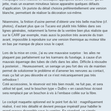
jette, mais un examen minutieux laisse apparaitre quelques défauts
d’application. Un puriste du détail choisira préférentiellement une version
blanche, permettant de réaliser la décoration soi-même.
Néanmoins, la finition d’usine permet d’obtenir une très belle machine (cf.
photos), d’autant plus que ce Tucano est plutôt très fidèles dans ses
lignes générales, notamment la forme de la verrière bien plus réaliste que
sur le CARF par exemple, mais aussi la position très avancée du train
avant, impossible à reproduire sur une version thermique au moteur tête
en bas par manque de place sous le capot.
Lors de la mise en croix, j’ai eu une mauvaise surprise : les ailes ne
plaquent pas parfaitement sur les karmans du fuselage, à cause d’un
mauvais équerrage des tubes de clefs dans les ailes. Difficile à résoudre
à posteriori… Heureusement, un serrage un peu fort des vis de maintien
permet de solutionner le problème et d’amener les nervures au contact,
mais ça fait un peu désordre et ce n’est mécaniquement pas très
orthodoxe !
Coté accessoires, le réservoir est très bien moulé, ne fuit pas, et sera
utilisé tel quel, seul le bouchon type « DuBro » en caoutchouc écrasé
sera remplacé par un bouchon à vis à l’embase collée sur la fibre.
Le cockpit maquette optionnel est le point fort du kit : magnifiquement
réalisé, il est très détaillé et devient presque impératif pour habiller le
grand espace disponible sous la verrière. En standard, un simple