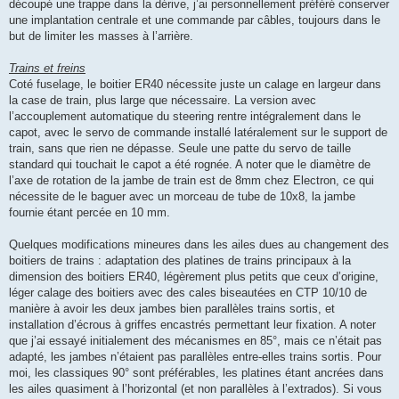
découpé une trappe dans la dérive, j’ai personnellement préféré conserver
une implantation centrale et une commande par câbles, toujours dans le
but de limiter les masses à l’arrière.
Trains et freins
Coté fuselage, le boitier ER40 nécessite juste un calage en largeur dans
la case de train, plus large que nécessaire. La version avec
l’accouplement automatique du steering rentre intégralement dans le
capot, avec le servo de commande installé latéralement sur le support de
train, sans que rien ne dépasse. Seule une patte du servo de taille
standard qui touchait le capot a été rognée. A noter que le diamètre de
l’axe de rotation de la jambe de train est de 8mm chez Electron, ce qui
nécessite de le baguer avec un morceau de tube de 10x8, la jambe
fournie étant percée en 10 mm.
Quelques modifications mineures dans les ailes dues au changement des
boitiers de trains : adaptation des platines de trains principaux à la
dimension des boitiers ER40, légèrement plus petits que ceux d’origine,
léger calage des boitiers avec des cales biseautées en CTP 10/10 de
manière à avoir les deux jambes bien parallèles trains sortis, et
installation d’écrous à griffes encastrés permettant leur fixation. A noter
que j’ai essayé initialement des mécanismes en 85°, mais ce n’était pas
adapté, les jambes n’étaient pas parallèles entre-elles trains sortis. Pour
moi, les classiques 90° sont préférables, les platines étant ancrées dans
les ailes quasiment à l’horizontal (et non parallèles à l’extrados). Si vous