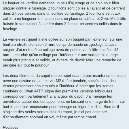
Le baquet de verrière demande un peu d’ajustage et de soin pour bien
plaquer contre le fuselage. 2 tourillons sont collés à l’avant et ce centrent
dans 2 trous percés dans la feuillure du fuselage, 2 tourillons verticaux
collés à mi-longueur le maintiennent en place en latéral, et 2 vis M3 à tête
fraisée le verrouillent à l’arrière dans 2 écrous prisonniers collés dans le
fuselage.
La verrière est quant à elle collée sur son baquet par l’extérieur, sur une
feuillure étroite d’environ 3 mm, ce qui demande un ajustage là aussi
soigné. J’ai renforcé ce collage avec de petites vis à tête fraisées d’1
mm. Il est clair qu’un collage par l’intérieur sur une surface plus large
serait plus pratique et solide, et éviterai de devoir faire une retouche de
peinture sur tout le pourtour.
Les deux éléments du capot moteur sont quant à eux maintenus en place
avec une dizaine de petites vis M2 à tête bombée, vissés dans des
écrous prisonniers choucroutés à l’intérieur. A noter que les sorties
courbées du Wren 44TP, signe des premières versions fabriquées,
correspondent parfaitement à la largeur du capot. J’ai ménagé les
ouvertures autour des échappements en laissant une marge de 5 mm sur
tout le pourtour, nécessaire pour ménager un léger flux d’air. Bien qu’il
s’agisse des seules sorties d’air du capot, je n’ai pas constaté
d’échauffement anormal en vol, même par temps chaud.
Réglages