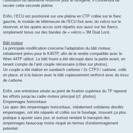
l’utilisation du deuxième réservoir pour le fumigène, il conviendra de
reculer cette seconde platine.
Enfin, l’ECU est positionné sur une platine en CTP collée sur le flanc
gauche, le module de télémesure de l’ECU fixé avec du velcro sur le
réservoir, et les quatre accus sont répartis eux aussi sur les flancs,
simplement tenus sur des bandes de « velcro » 3M Dual Lock.
Bâti moteur
La principale modification concerne l’adaptation du bâti moteur,
initialement prévu pour le K45TP, afin de le rendre compatible avec le
Wren 44TP utilisé. Le bâti fourni a été découpé dans la partie avant, en
tenant compte de l’anti couple nécessaire (côtes sur photos).
Un couple a été réalisé en sandwich carbone / 2x CTP3 / carbone, collé
en place, et à la liaison avec le bâti copieusement renforcé avec du tissu
de carbone.
Enfin, une entretoise située au point de fixation supérieur du TP reprend
les efforts jusqu’au cadre moteur principal (cf. photos).
Empennages horizontaux
Les apex des empennages horizontaux, initialement solidaires desdits
empennages, ont été séparés et collés sur le fuselage, trouvant ça plus
pratique à ajuster sans jour, et surtout rendant le transport des
empennages beaucoup moins risqué en termes d’endommagement
potentiel.