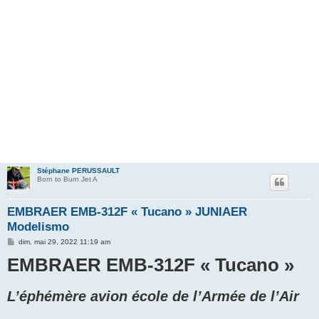
Stéphane PERUSSAULT
Born to Burn Jet A
EMBRAER EMB-312F « Tucano » JUNIAER
Modelismo
M
dim. mai 29, 2022 11:19 am
e
EMBRAER EMB-312F « Tucano »
s
s
a
g
L’éphémère avion école de l’Armée de l’Air
e