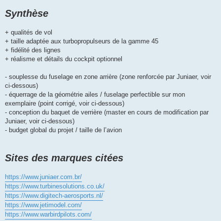
Synthèse
+ qualités de vol
+ taille adaptée aux turbopropulseurs de la gamme 45
+ fidélité des lignes
+ réalisme et détails du cockpit optionnel
- souplesse du fuselage en zone arrière (zone renforcée par Juniaer, voir
ci-dessous)
- équerrage de la géométrie ailes / fuselage perfectible sur mon
exemplaire (point corrigé, voir ci-dessous)
- conception du baquet de verrière (master en cours de modification par
Juniaer, voir ci-dessous)
- budget global du projet / taille de l’avion
Sites des marques citées
https://www.juniaer.com.br/
https://www.turbinesolutions.co.uk/
https://www.digitech-aerosports.nl/
https://www.jetimodel.com/
https://www.warbirdpilots.com/