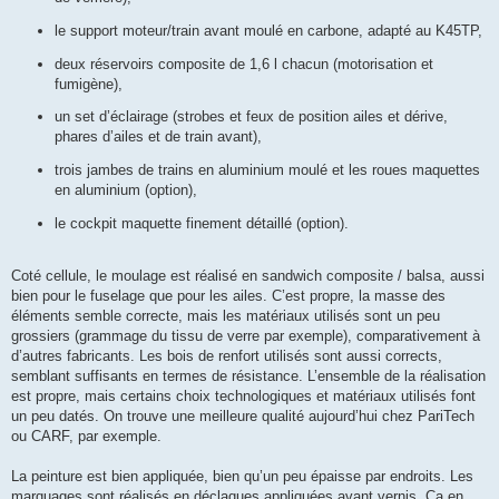
le support moteur/train avant moulé en carbone, adapté au K45TP,
deux réservoirs composite de 1,6 l chacun (motorisation et
fumigène),
un set d’éclairage (strobes et feux de position ailes et dérive,
phares d’ailes et de train avant),
trois jambes de trains en aluminium moulé et les roues maquettes
en aluminium (option),
le cockpit maquette finement détaillé (option).
Coté cellule, le moulage est réalisé en sandwich composite / balsa, aussi
bien pour le fuselage que pour les ailes. C’est propre, la masse des
éléments semble correcte, mais les matériaux utilisés sont un peu
grossiers (grammage du tissu de verre par exemple), comparativement à
d’autres fabricants. Les bois de renfort utilisés sont aussi corrects,
semblant suffisants en termes de résistance. L’ensemble de la réalisation
est propre, mais certains choix technologiques et matériaux utilisés font
un peu datés. On trouve une meilleure qualité aujourd’hui chez PariTech
ou CARF, par exemple.
La peinture est bien appliquée, bien qu’un peu épaisse par endroits. Les
marquages sont réalisés en déclaques appliquées avant vernis. Ça en