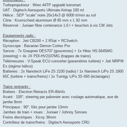
Turbopropulseur : Wren 44TP upgradé kerostart
UAT : Digitech Aerosports Ultimate Airtrap 100 ml
Hélice : SEP “scale” noire 20x14x3 @ 6000 tr/min au sol
Cône : Krumscheid aluminium Ø 85 mm x L 92 mm
Réservoir : Juniaer fibre contenance 1,6 l + bouchon à vis CM Jets
Equipements radio :
Réception : Jeti CB200 + 2 RSat + RCSwitch
Gyroscope : Bavarian Demon Cortex Pro
Servos : 7x Graupner DES707 (gouvernes) + 1x Hitec HS-5645MG
(steering) + 4x JX PDI-HV2107MG (trappes de trains)
Télémesures : V-Speak ECU converter (paramètres turbine) + Jeti MRPM
Ex (régime hélice)
Batteries : 2x Nanotech LiFe 2S 2100 (radio) / 1x Nanotech LiPo 2S 1800
65C (turbine + trains/freins) / 1x Turnigy LiPo 3S 650 (éclairages)
Trains rentrants :
Boitiers : Electron Retracts ER-40eVo
Avant : 100°, steering par palonnier avec coulage automatique, axe de
jambe 8mm
Principaux : 90°, fûts pour jambe 13mm
Jambes de train + roues : Juniaer / Johnny Simoes
Freins électriques : Xicoy 36mm
Contrôleur de trains/freins : Digitech Aerosports CRU