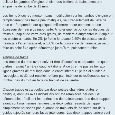
utilisez les jambes d’origine, choisir des boitiers de trains avec une
empreinte de jambe de 13 mm.
Les freins Xicoy se montent sans modification sur les jambes d’origine en
remplacement des freins pneumatiques, seul l’épaulement de l’axe de
roue est à reprendre sur quelques millimètres pour compenser une
épaisseur de frein plus importante. A noter que j’ai poncé les disques de
freins au papier de verre gros grains, de manière à augmenter leur grip sur
les électro-aimants. En 2S, je freine le tucano à 50% de puissance de
freinage à l’atterrissage et, à 100% de la puissance de freinage, je peux
faire un point fixe après démarrage jusqu’à mi-puissance turbine.
Trappes de trains
Les trappes du train avant doivent être découpées et séparées en quatre
parties : avant / arrière / gauche / droite. A ce titre, ne pas se fier aux
lignes gravées de moulage dans le capot inferieur : je les ai suivies à
l’aveugle… et dû tout recoller, refibrer par l’intérieur et redécouper, ça ne
tombait pas du tout en face du train et de sa jambe.
Chaque trappe est articulée par deux petites charnières plates en
pastique, dont les axes individuels ont été remplacés par des CAP
démontables, facilitant les opérations de maintenance. Les deux trappes
avant sont maintenues fermées par deux petits ressorts de rappel,
simplement poussées par la jambe de train lors de sa sortie sur deux
guides rajoutés sur leurs faces intérieures. Les deux trappes arrière sont