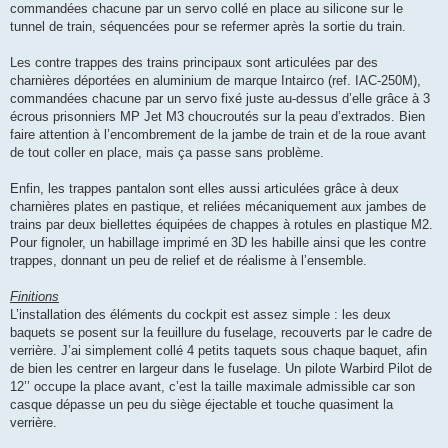
commandées chacune par un servo collé en place au silicone sur le
tunnel de train, séquencées pour se refermer après la sortie du train.
Les contre trappes des trains principaux sont articulées par des
charnières déportées en aluminium de marque Intairco (ref. IAC-250M),
commandées chacune par un servo fixé juste au-dessus d’elle grâce à 3
écrous prisonniers MP Jet M3 choucroutés sur la peau d’extrados. Bien
faire attention à l’encombrement de la jambe de train et de la roue avant
de tout coller en place, mais ça passe sans problème.
Enfin, les trappes pantalon sont elles aussi articulées grâce à deux
charnières plates en pastique, et reliées mécaniquement aux jambes de
trains par deux biellettes équipées de chappes à rotules en plastique M2.
Pour fignoler, un habillage imprimé en 3D les habille ainsi que les contre
trappes, donnant un peu de relief et de réalisme à l’ensemble.
Finitions
L’installation des éléments du cockpit est assez simple : les deux
baquets se posent sur la feuillure du fuselage, recouverts par le cadre de
verrière. J’ai simplement collé 4 petits taquets sous chaque baquet, afin
de bien les centrer en largeur dans le fuselage. Un pilote Warbird Pilot de
12’’ occupe la place avant, c’est la taille maximale admissible car son
casque dépasse un peu du siège éjectable et touche quasiment la
verrière.