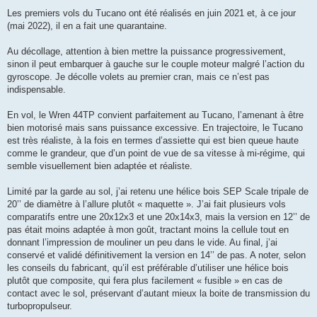
Les premiers vols du Tucano ont été réalisés en juin 2021 et, à ce jour
(mai 2022), il en a fait une quarantaine.
Au décollage, attention à bien mettre la puissance progressivement,
sinon il peut embarquer à gauche sur le couple moteur malgré l’action du
gyroscope. Je décolle volets au premier cran, mais ce n’est pas
indispensable.
En vol, le Wren 44TP convient parfaitement au Tucano, l’amenant à être
bien motorisé mais sans puissance excessive. En trajectoire, le Tucano
est très réaliste, à la fois en termes d’assiette qui est bien queue haute
comme le grandeur, que d’un point de vue de sa vitesse à mi-régime, qui
semble visuellement bien adaptée et réaliste.
Limité par la garde au sol, j’ai retenu une hélice bois SEP Scale tripale de
20’’ de diamètre à l’allure plutôt « maquette ». J’ai fait plusieurs vols
comparatifs entre une 20x12x3 et une 20x14x3, mais la version en 12’’ de
pas était moins adaptée à mon goût, tractant moins la cellule tout en
donnant l’impression de mouliner un peu dans le vide. Au final, j’ai
conservé et validé définitivement la version en 14’’ de pas. A noter, selon
les conseils du fabricant, qu’il est préférable d’utiliser une hélice bois
plutôt que composite, qui fera plus facilement « fusible » en cas de
contact avec le sol, préservant d’autant mieux la boite de transmission du
turbopropulseur.