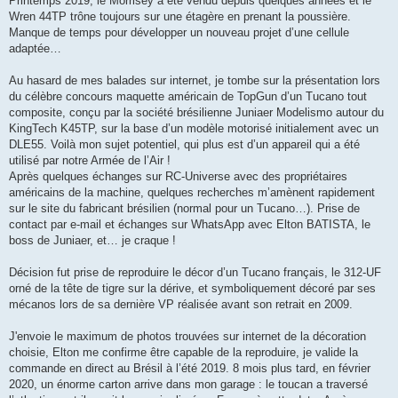
Printemps 2019, le Morrisey a été vendu depuis quelques années et le
Wren 44TP trône toujours sur une étagère en prenant la poussière.
Manque de temps pour développer un nouveau projet d’une cellule
adaptée…
Au hasard de mes balades sur internet, je tombe sur la présentation lors
du célèbre concours maquette américain de TopGun d’un Tucano tout
composite, conçu par la société brésilienne Juniaer Modelismo autour du
KingTech K45TP, sur la base d’un modèle motorisé initialement avec un
DLE55. Voilà mon sujet potentiel, qui plus est d’un appareil qui a été
utilisé par notre Armée de l’Air !
Après quelques échanges sur RC-Universe avec des propriétaires
américains de la machine, quelques recherches m’amènent rapidement
sur le site du fabricant brésilien (normal pour un Tucano…). Prise de
contact par e-mail et échanges sur WhatsApp avec Elton BATISTA, le
boss de Juniaer, et… je craque !
Décision fut prise de reproduire le décor d’un Tucano français, le 312-UF
orné de la tête de tigre sur la dérive, et symboliquement décoré par ses
mécanos lors de sa dernière VP réalisée avant son retrait en 2009.
J'envoie le maximum de photos trouvées sur internet de la décoration
choisie, Elton me confirme être capable de la reproduire, je valide la
commande en direct au Brésil à l’été 2019. 8 mois plus tard, en février
2020, un énorme carton arrive dans mon garage : le toucan a traversé