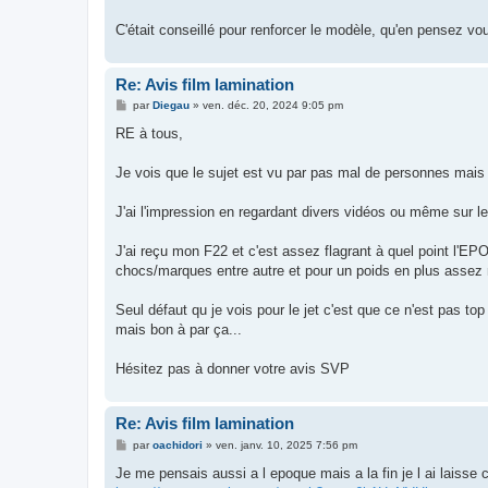
C'était conseillé pour renforcer le modèle, qu'en pensez vo
Re: Avis film lamination
M
par
Diegau
»
ven. déc. 20, 2024 9:05 pm
e
s
RE à tous,
s
a
g
Je vois que le sujet est vu par pas mal de personnes mais
e
J'ai l'impression en regardant divers vidéos ou même sur le n
J'ai reçu mon F22 et c'est assez flagrant à quel point l'EPO
chocs/marques entre autre et pour un poids en plus assez n
Seul défaut qu je vois pour le jet c'est que ce n'est pas to
mais bon à par ça...
Hésitez pas à donner votre avis SVP
Re: Avis film lamination
M
par
oachidori
»
ven. janv. 10, 2025 7:56 pm
e
s
Je me pensais aussi a l epoque mais a la fin je l ai laisse
s