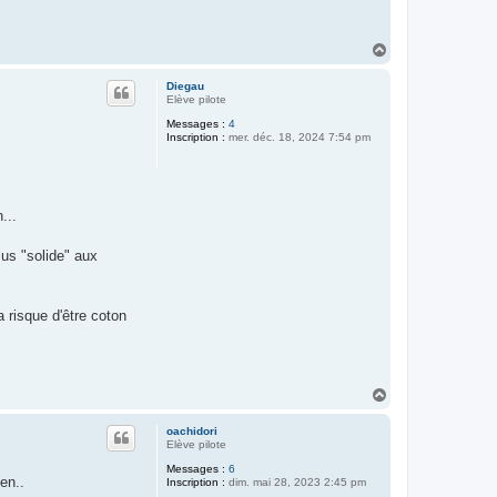
H
a
u
Diegau
t
Elève pilote
Messages :
4
Inscription :
mer. déc. 18, 2024 7:54 pm
...
lus "solide" aux
a risque d'être coton
H
a
u
oachidori
t
Elève pilote
Messages :
6
en..
Inscription :
dim. mai 28, 2023 2:45 pm