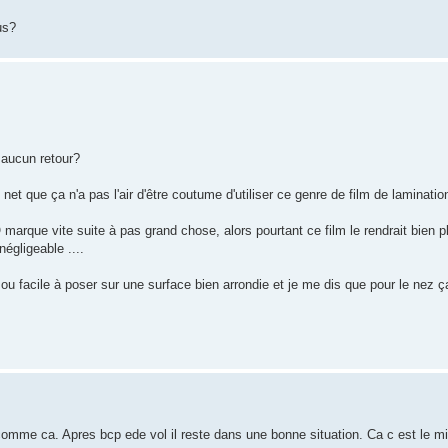
us?
 aucun retour?
et que ça n'a pas l'air d'être coutume d'utiliser ce genre de film de lamination
 marque vite suite à pas grand chose, alors pourtant ce film le rendrait bien p
égligeable ....
p ou facile à poser sur une surface bien arrondie et je me dis que pour le nez ç
 comme ca. Apres bcp ede vol il reste dans une bonne situation. Ca c est le mi