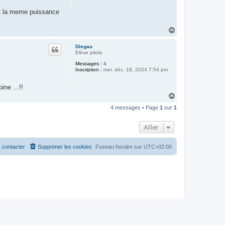
nt la meme puissance
H
a
u
Diegau
t
Elève pilote
Messages :
4
Inscription :
mer. déc. 18, 2024 7:54 pm
ne ...!!
H
a
4 messages • Page
1
sur
1
u
t
Aller
 contacter
Supprimer les cookies
Fuseau horaire sur
UTC+02:00