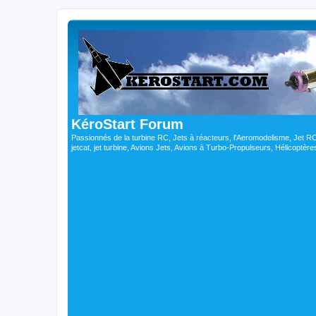
KéroStart Forum
Passionnés de la turbine RC, Jets à réacteurs, l'Aeromodelisme, Jet 
jetcat, jet turbine, Avions Jets, Avions à Turbo-Propulseurs, Hélicoptè