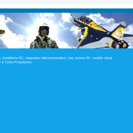
RC, modélisme RC, maquettes télécommandées, Jets, Avions RC, modèle réduit,
res à Turbo-Propulseurs