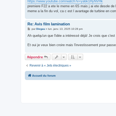
https://www.youtube.com/watch?v=ya6k1HyNVHk
a
g
premiere F22 a ete le meme en 6S mais j ai ete desole de 
e
meme a la fin du vol, ca c est l avantage de turbine en comp
Re: Avis film lamination
M
par
Diegau
»
lun. janv. 13, 2025 10:28 pm
e
s
Ah quelqu'un que l'idée a intéressé déjà! Je crois que c'es
s
a
g
Et oui je veux bien croire mais l'investissement pour pass
e
Répondre
Revenir à « Jets électriques »
Accueil du forum