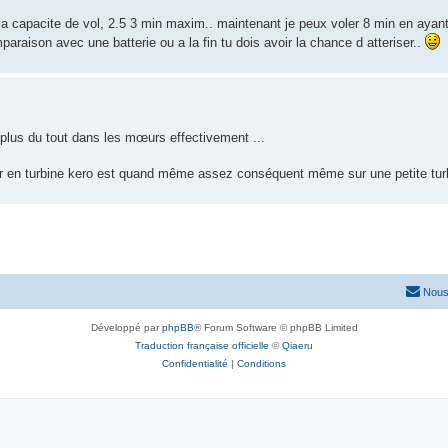
la capacite de vol, 2.5 3 min maxim.. maintenant je peux voler 8 min en aya
araison avec une batterie ou a la fin tu dois avoir la chance d atteriser..
t plus du tout dans les mœurs effectivement ...
er en turbine kero est quand même assez conséquent même sur une petite turbi
Nous
Développé par
phpBB
® Forum Software © phpBB Limited
Traduction française officielle
©
Qiaeru
Confidentialité
|
Conditions