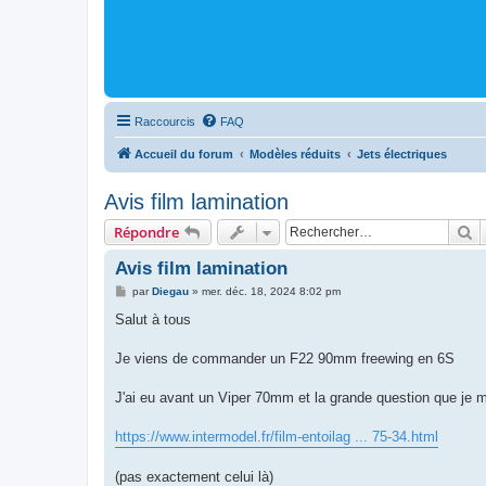
Raccourcis
FAQ
Accueil du forum
Modèles réduits
Jets électriques
Avis film lamination
R
Répondre
Avis film lamination
M
par
Diegau
»
mer. déc. 18, 2024 8:02 pm
e
s
Salut à tous
s
a
g
Je viens de commander un F22 90mm freewing en 6S
e
J'ai eu avant un Viper 70mm et la grande question que je me
https://www.intermodel.fr/film-entoilag ... 75-34.html
(pas exactement celui là)