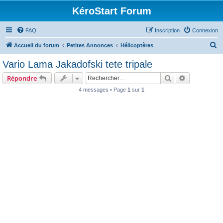
KéroStart Forum
FAQ
Inscription
Connexion
R
Accueil du forum
Petites Annonces
Hélicoptères
e
Vario Lama Jakadofski tete tripale
c
Rechercher
Recherche 
Répondre
h
4 messages • Page
1
sur
1
e
r
c
h
e
r