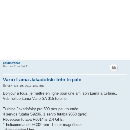
paulinfrance
Born to Burn Jet A
Vario Lama Jakadofski tete tripale
M
ven. juil. 19, 2019 1:43 pm
e
s
Bonjour a tous, je mettre en ligne pour une ami son Lama a turbine,,
s
Vds hélico Lama Vario SA 315 turbine
a
g
e
Turbine Jakadofsky pro 500 très peu tournée.
4 servos futaba S9206. 1 servo futaba 9350 (gyro).
Récepteur futaba R6014hs 2,4 GHz.
1 helicommande HC3Xtrem. 1 inter magnétique
. Alimentation Lipo.