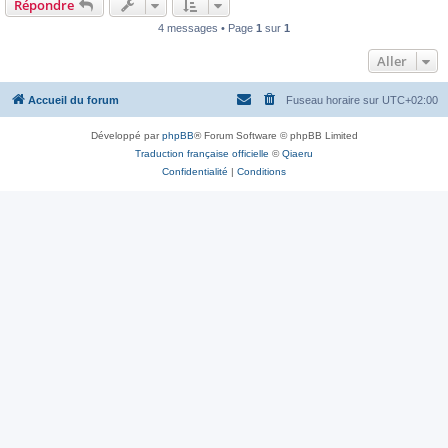
Répondre
4 messages • Page
1
sur
1
Aller
Accueil du forum
Fuseau horaire sur
UTC+02:00
Développé par
phpBB
® Forum Software © phpBB Limited
Traduction française officielle
©
Qiaeru
Confidentialité
|
Conditions