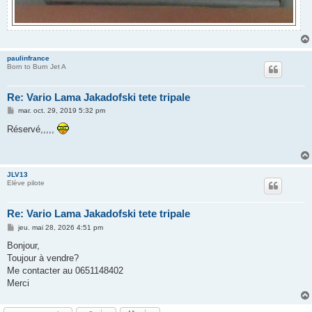
paulinfrance
Born to Burn Jet A
Re: Vario Lama Jakadofski tete tripale
M
mar. oct. 29, 2019 5:32 pm
e
s
Réservé,,,,,
s
a
g
e
JLV13
Elève pilote
Re: Vario Lama Jakadofski tete tripale
M
jeu. mai 28, 2026 4:51 pm
e
s
Bonjour,
s
Toujour à vendre?
a
g
Me contacter au 0651148402
e
Merci