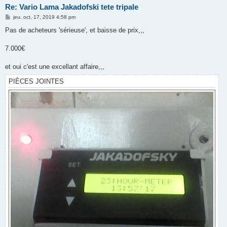
Re: Vario Lama Jakadofski tete tripale
M
jeu. oct. 17, 2019 4:58 pm
e
s
Pas de acheteurs 'sérieuse', et baisse de prix,,,
s
a
g
7.000€
e
et oui c'est une excellant affaire,,,
PIÈCES JOINTES