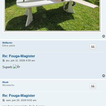
MrMartin
Elève pilote
Re: Fouga-Magister
M
jeu. juin 11, 2026 4:55 am
e
s
Superb
s
a
g
e
Rhofr
Moustachu
Re: Fouga-Magister
M
sam. juin 20, 2026 9:02 am
e
s