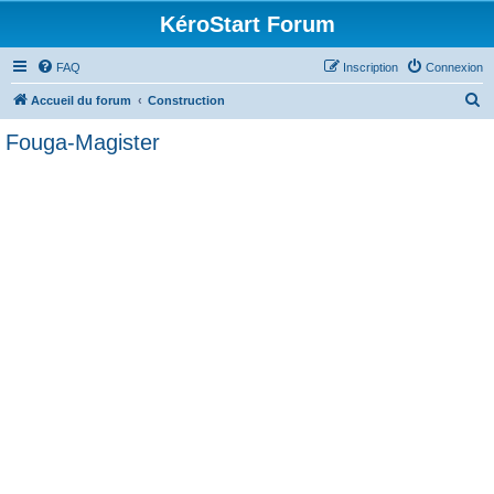
KéroStart Forum
FAQ
Inscription
Connexion
R
Accueil du forum
Construction
e
Fouga-Magister
c
h
e
r
c
h
e
r