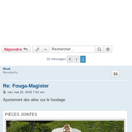
Rechercher
Recherche 
Répondre
1
2
Précédent
16 messages
Rhofr
Moustachu
Re: Fouga-Magister
M
mer. mai 20, 2026 7:02 am
e
s
Ajustement des ailes sur le fuselage.
s
a
g
e
PIÈCES JOINTES