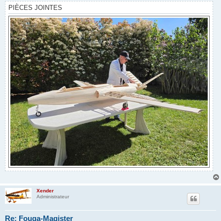
e
PIÈCES JOINTES
Xender
Administrateur
Re: Fouga-Magister