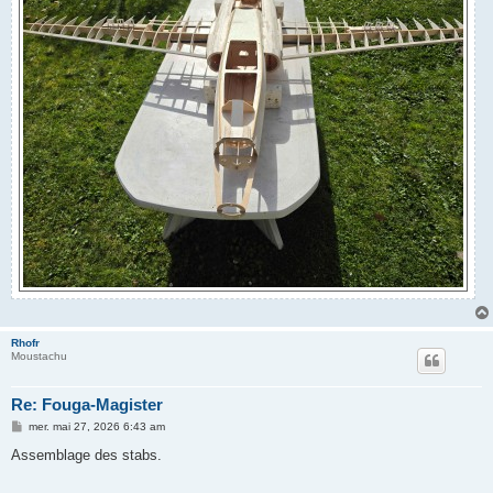
Rhofr
Moustachu
Re: Fouga-Magister
M
mer. mai 27, 2026 6:43 am
e
s
Assemblage des stabs.
s
a
g