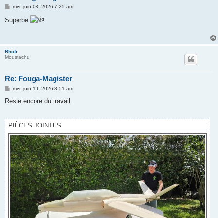
M
mer. juin 03, 2026 7:25 am
e
s
Superbe
s
a
g
e
Rhofr
Moustachu
Re: Fouga-Magister
M
mer. juin 10, 2026 8:51 am
e
s
Reste encore du travail.
s
a
g
e
PIÈCES JOINTES