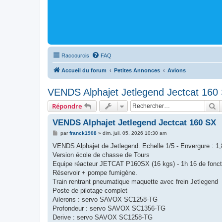
Raccourcis
FAQ
Accueil du forum
Petites Annonces
Avions
VENDS Alphajet Jetlegend Jectcat 160
R
Répondre
VENDS Alphajet Jetlegend Jectcat 160 SX
M
par
franck1908
»
dim. juil. 05, 2026 10:30 am
e
s
VENDS Alphajet de Jetlegend. Echelle 1/5 - Envergure : 1,8
s
Version école de chasse de Tours
a
g
Equipe réacteur JETCAT P160SX (16 kgs) - 1h 16 de fonction
e
Réservoir + pompe fumigène.
Train rentrant pneumatique maquette avec frein Jetlegend
Poste de pilotage complet
Ailerons : servo SAVOX SC1258-TG
Profondeur : servo SAVOX SC1356-TG
Derive : servo SAVOX SC1258-TG