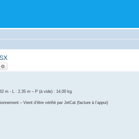
 SX
echercher
Recherche avancée
2 m - L : 2,35 m – P (à vide) : 14,00 kg.
nement – Vient d’être vérifié par JetCat (facture à l’appui)