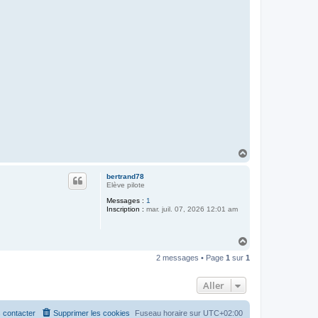
H
a
u
bertrand78
t
Elève pilote
Messages :
1
Inscription :
mar. juil. 07, 2026 12:01 am
H
a
2 messages • Page
1
sur
1
u
t
Aller
 contacter
Supprimer les cookies
Fuseau horaire sur
UTC+02:00