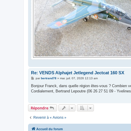
Re: VENDS Alphajet Jetlegend Jectcat 160 SX
M
par
bertrand78
»
mar. juil. 07, 2026 12:13 am
e
s
Bonjour Franck, dans quelle région êtes-vous ? Combien ve
s
Cordialement, Bertrand Lepoutre (06 26 27 51 09 - Yvelines
a
g
e
Répondre
Revenir à « Avions »
Accueil du forum