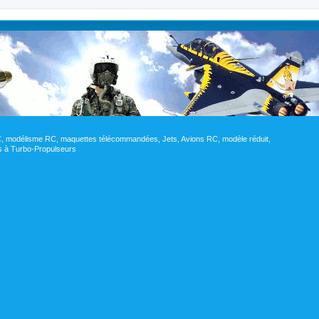
RC, modélisme RC, maquettes télécommandées, Jets, Avions RC, modèle réduit,
res à Turbo-Propulseurs