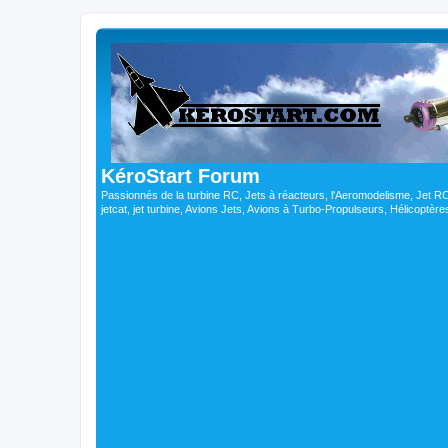
KéroStart Forum
Passionnés de la turbine RC, Jets à réacteurs, l'Aeromodelisme, Jet 
jetcat, jet turbine, Avions Jets, Avions à Turbo-Propulseurs, Hélicoptè